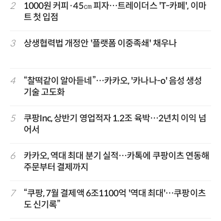
2
1000원 커피·45㎝ 피자…트레이더스 'T-카페', 이마
트 첫 입점
3
상생협력법 개정안 '플랫폼 이중족쇄' 채우나
4
“찰떡같이 알아듣네”…카카오, '카나나-o' 음성 생성
기술 고도화
5
쿠팡Inc, 상반기 영업적자 1.2조 육박…2년치 이익 넘
어서
6
카카오, 역대 최대 분기 실적…카톡에 쿠팡이츠 연동해
주문부터 결제까지
7
“쿠팡, 7월 결제액 6조1100억 '역대 최대'…쿠팡이츠
도 신기록”