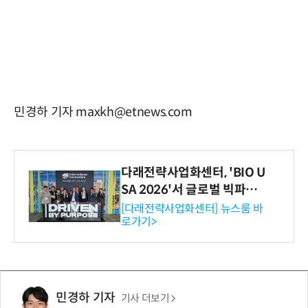
민경하 기자 maxkh@etnews.com
다래전략사업화센터, 'BIO U
SA 2026'서 글로벌 빅파마
와의 비즈니스 미팅 지원…K
[다래전략사업화센터] 뉴스룸 바
로가기>
-바이오 해외 진출 교두보 확
보
민경하 기자
기사 더보기