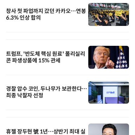
창사 첫 파업까지 갔던 카카오…연봉
6.3% 인상 합의
트럼프, '반도체 핵심 원료' 폴리실리
콘 파생상품에 15% 관세
경찰 압수 코인, 두나무가 보관한다…
최종 낙찰자 선정
휴젤 장두현 號 1년…상반기 최대 실