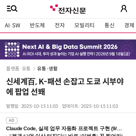
AI·SW
반도체
전자
모빌리티
통신
경제
플랫폼·유통
유통·생활
신세계百, K-패션 손잡고 도쿄 시부야
에 팝업 선봬
발행일 : 2025-10-15 11:03
업데이트 : 2025-10-15 11:03
Claude Code, 실제 업무 자동화 프로젝트 구현 (9/16 ~17 강남역)