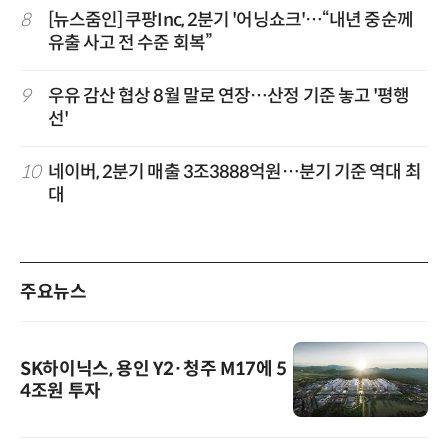
8
[뉴스줌인] 쿠팡Inc, 2분기 '어닝쇼크'…“내년 중순께
유출 사고 전 수준 회복”
9
우유 감산 협상 8월 말로 연장…산정 기준 놓고 '평행
선'
10
네이버, 2분기 매출 3조3888억원…분기 기준 역대 최
대
주요뉴스
SK하이닉스, 용인 Y2·청주 M17에 5
4조원 투자