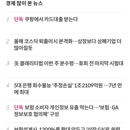
경제 많이 본 뉴스
1
단독
쿠팡에서 카드대출 받는다
2
올해 코스닥 퇴출러시 본격화…상장보다 상폐기업 더
많아질듯
3
美 클래리티법 이번 주 분수령…휴회 전 마지막 시험대
4
5대 은행 회수불능 '추정손실' 1조2109억원 …7년 만
에 최대
5
단독
보험 소비자 개인정보 유출 막는다…'보험·GA
정보보호 협의체' 구성
6
보험설계사, 1200%룰 확대 앞두고 '상장 GA'로 쏠렸