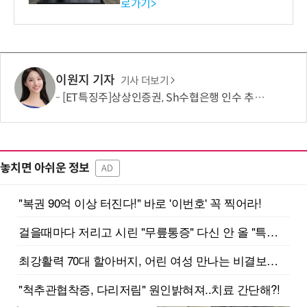
로가기>
-바이오 해외 진출 교두보 확
보
이원지 기자
기사 더보기
[ET특징주]상상인증권, Sh수협은행 인수 추진 기대감에 상승세
놓치면 아쉬운 정보
AD