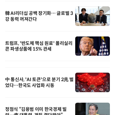
韓 AI리더십 공백 장기화… 글로벌 3
강 동력 꺼져간다
트럼프, '반도체 핵심 원료' 폴리실리
콘 파생상품에 15% 관세
中 통신사, 'AI 토큰'으로 분기 2兆 벌
었다…한국도 사업화 시동
정점식 “김용범 이미 한국경제 빌