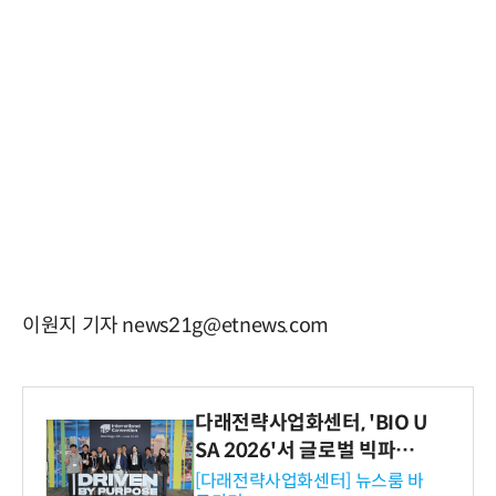
이원지 기자 news21g@etnews.com
다래전략사업화센터, 'BIO U
SA 2026'서 글로벌 빅파마
와의 비즈니스 미팅 지원…K
[다래전략사업화센터] 뉴스룸 바