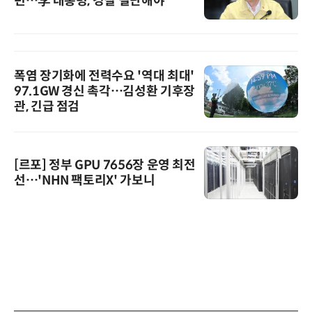
런…李 대통령, 경질 결단해야”
폭염 장기화에 전력수요 '역대 최대'
97.1GW 경신 촉각…김성환 기후장
관, 긴급 점검
[르포] 정부 GPU 7656장 운영 최전
선…'NHN 팩토리X' 가보니