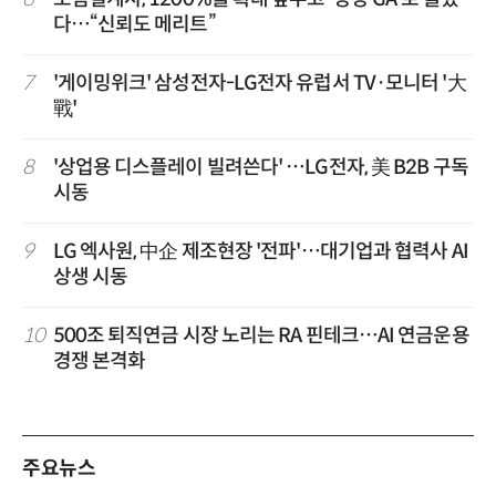
다…“신뢰도 메리트”
7
'게이밍위크' 삼성전자-LG전자 유럽서 TV·모니터 '大
戰'
8
'상업용 디스플레이 빌려쓴다' …LG전자, 美 B2B 구독
시동
9
LG 엑사원, 中企 제조현장 '전파'…대기업과 협력사 AI
상생 시동
10
500조 퇴직연금 시장 노리는 RA 핀테크…AI 연금운용
경쟁 본격화
주요뉴스