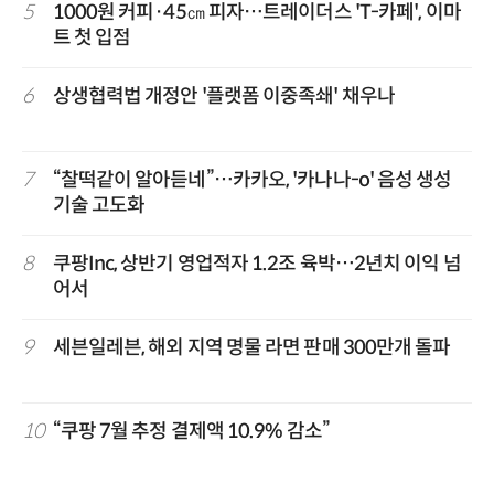
5
1000원 커피·45㎝ 피자…트레이더스 'T-카페', 이마
트 첫 입점
6
상생협력법 개정안 '플랫폼 이중족쇄' 채우나
7
“찰떡같이 알아듣네”…카카오, '카나나-o' 음성 생성
기술 고도화
8
쿠팡Inc, 상반기 영업적자 1.2조 육박…2년치 이익 넘
어서
9
세븐일레븐, 해외 지역 명물 라면 판매 300만개 돌파
10
“쿠팡 7월 추정 결제액 10.9% 감소”