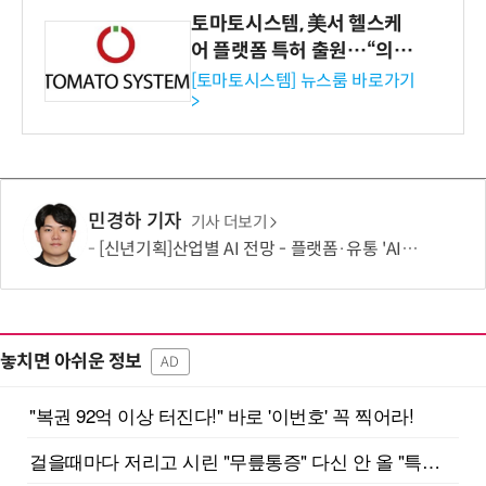
토마토시스템, 美서 헬스케
어 플랫폼 특허 출원…“의료
기관·보험사 공략”
[토마토시스템] 뉴스룸 바로가기
>
민경하 기자
기사 더보기
[신년기획]산업별 AI 전망 - 플랫폼·유통 'AI 에이전트 시대' 개막
놓치면 아쉬운 정보
AD