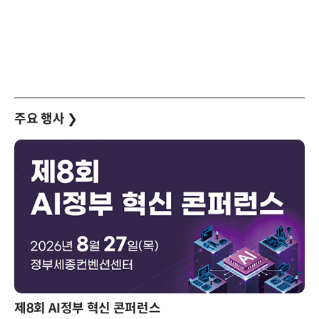
주요 행사
❯
제8회 AI정부 혁신 콘퍼런스