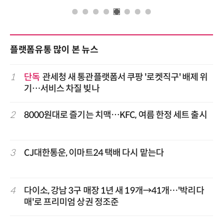
플랫폼유통 많이 본 뉴스
1
단독
관세청 새 통관플랫폼서 쿠팡 '로켓직구' 배제 위
기…서비스 차질 빚나
2
8000원대로 즐기는 치맥…KFC, 여름 한정 세트 출시
3
CJ대한통운, 이마트24 택배 다시 맡는다
4
다이소, 강남 3구 매장 1년 새 19개→41개…'박리다
매'로 프리미엄 상권 정조준