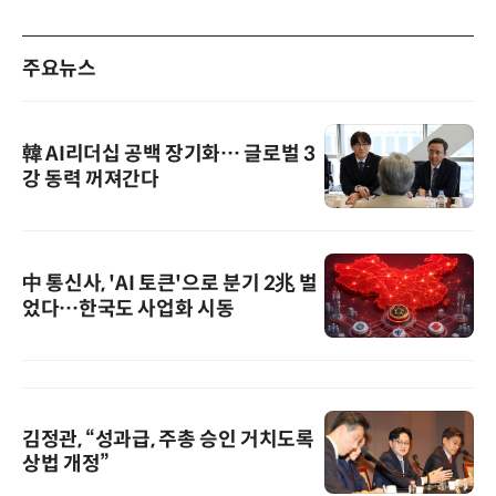
주요뉴스
韓 AI리더십 공백 장기화… 글로벌 3
강 동력 꺼져간다
中 통신사, 'AI 토큰'으로 분기 2兆 벌
었다…한국도 사업화 시동
김정관, “성과급, 주총 승인 거치도록
상법 개정”