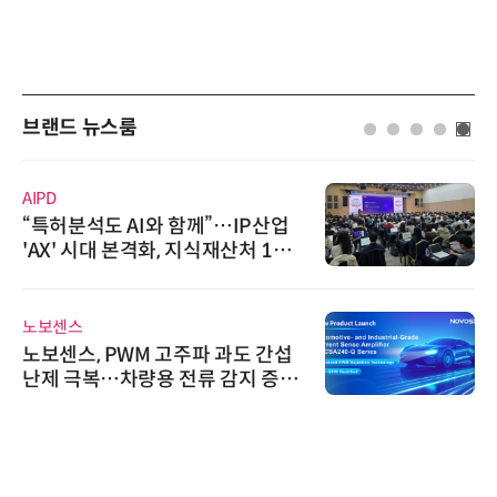
브랜드 뉴스룸
AIPD
“특허분석도 AI와 함께”…IP산업
'AX' 시대 본격화, 지식재산처 1호
AI IP데이터분석사 탄생
노보센스
노보센스, PWM 고주파 과도 간섭
난제 극복…차량용 전류 감지 증폭
기