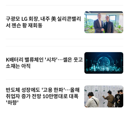
구광모 LG 회장, 내주 美 실리콘밸리
서 젠슨 황 재회동
K배터리 밸류체인 '시차'…셀은 웃고
소재는 아직
반도체 성장에도 '고용 한파'…올해
취업자 증가 전망 10만명대로 대폭
'하향'