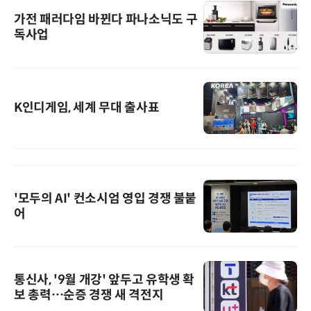
가전 패러다임 바뀐다 파나소닉도 구
독사업
K인디게임, 세계 무대 출사표
'모두의 AI' 컨소시엄 영입 경쟁 불붙
어
통신사, '9월 개강' 앞두고 유학생 확
보 총력…순증 경쟁 새 격전지