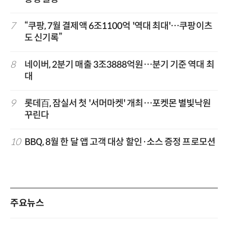
7
“쿠팡, 7월 결제액 6조1100억 '역대 최대'…쿠팡이츠
도 신기록”
8
네이버, 2분기 매출 3조3888억원…분기 기준 역대 최
대
9
롯데百, 잠실서 첫 '서머마켓' 개최…포켓몬 별빛낙원
꾸린다
10
BBQ, 8월 한 달 앱 고객 대상 할인·소스 증정 프로모션
주요뉴스