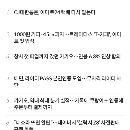
1
CJ대한통운, 이마트24 택배 다시 맡는다
2
1000원 커피·45㎝ 피자…트레이더스 'T-카페', 이마
트 첫 입점
3
창사 첫 파업까지 갔던 카카오…연봉 6.3% 인상 합의
4
배민, 라이더 PASS 본인인증 도입…무자격 라이더 차
단
5
카카오, 역대 최대 분기 실적…카톡에 쿠팡이츠 연동해
주문부터 결제까지
6
“네쇼라 뜨면 완판”…네이버서 '갤럭시 Z8' 사전판매
흥행 돌풍