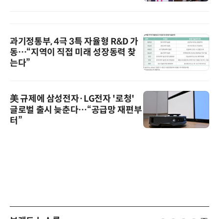
과기정통부, 4극 3특 자율형 R&D 가
동…“지역이 직접 미래 성장동력 찾
는다”
美 규제에 삼성전자·LG전자 '로청'
글로벌 출시 늦춘다…“공급망 재편부
터”