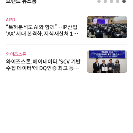
브랜드 뉴스룸
AIPD
“특허분석도 AI와 함께”…IP산업
'AX' 시대 본격화, 지식재산처 1호
AI IP데이터분석사 탄생
와이즈스톤
와이즈스톤, 에이데이타 'SCV 기반
수집 데이터'에 DQ인증 최고 등급
수여