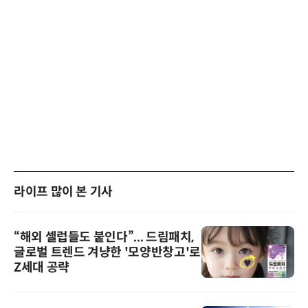
라이프 많이 본 기사
“해외 셀럽들도 붙인다”... 드림패치,
글로벌 트렌드 겨냥한 '모양반창고'로
Z세대 공략