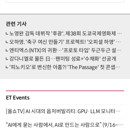
관련 기사
노영완 감독 데뷔작 '후광', 제38회 도쿄국제영화제 경쟁 부문 초청 쾌거
오하영, '축구 여신 만들기' 프로젝트! '오피셜 하영' 유튜브
엔티엑스(NTX)의 귀환…'프로토 타입' 두근두근 설렘 증폭
강다니엘로 물든 日…팬미팅 성료+'수채화' 선공개
'피노키오'로 변신한 아홉?! 'The Passage' 첫 콘셉트 시선집중
ET Events
[올쇼TV] AI 시대의 옵저버빌리티: GPU·LLM 모니터링부터 AI 기반 장애 대응까지 (8/11 생방송)
“AI에게 묻는 사람에서, AI로 만드는 사람으로” (9/16~17)