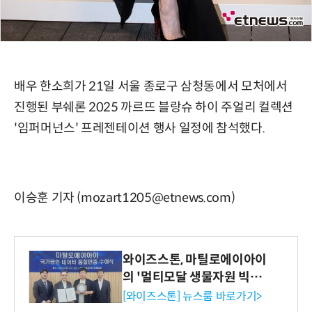
배우 한소희가 21일 서울 종로구 삼청동에서 모처에서
진행된 부쉐론 2025 까르뜨 블랑슈 하이 주얼리 컬렉션
'임퍼머넌스' 프레젠테이션 행사 일정에 참석했다.
이승훈 기자 (mozart1205@etnews.com)
와이즈스톤, 마틸로에이아이
의 '멀티모달 생물자원 빅데
이터'에 DQ인증 최고 등급
[와이즈스톤] 뉴스룸 바로가기>
수여