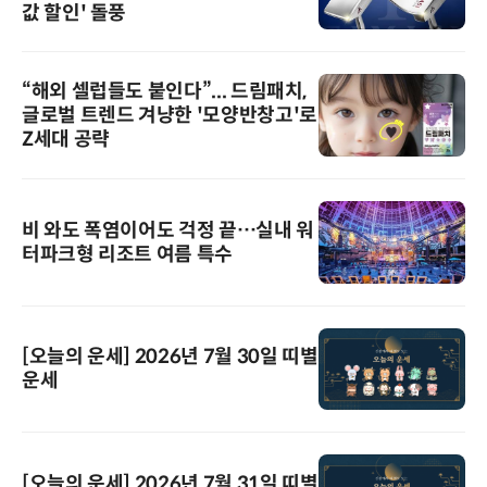
값 할인' 돌풍
“해외 셀럽들도 붙인다”... 드림패치,
글로벌 트렌드 겨냥한 '모양반창고'로
Z세대 공략
비 와도 폭염이어도 걱정 끝…실내 워
터파크형 리조트 여름 특수
[오늘의 운세] 2026년 7월 30일 띠별
운세
[오늘의 운세] 2026년 7월 31일 띠별