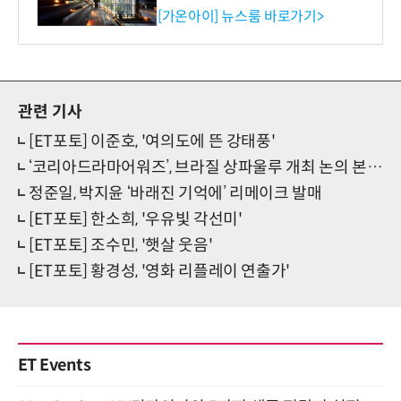
수행
[가온아이] 뉴스룸 바로가기>
관련 기사
[ET포토] 이준호, '여의도에 뜬 강태풍'
‘코리아드라마어워즈’, 브라질 상파울루 개최 논의 본격화
정준일, 박지윤 ‘바래진 기억에’ 리메이크 발매
[ET포토] 한소희, '우유빛 각선미'
[ET포토] 조수민, '햇살 웃음'
[ET포토] 황경성, '영화 리플레이 연출가'
ET Events