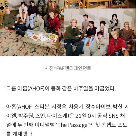
사진=F&F엔터테인먼트
그룹 아홉(AHOF)이 동화 같은 비주얼을 머금었다.
아홉(AHOF·스티븐, 서정우, 차웅기, 장슈아이보, 박한, 제
이엘, 박주원, 즈언, 다이스케)은 21일 0시 공식 SNS 채
널에 두 번째 미니앨범 'The Passage'의 첫 콘셉트 포토
를 게재했다.