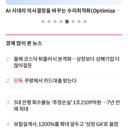
AI 시대의 의사결정을 바꾸는 수리최적화(Optimization): 실제 산업 적용 사례와 활용 전략
경제 많이 본 뉴스
1
올해 코스닥 퇴출러시 본격화…상장보다 상폐기업 더
많아질듯
2
단독
쿠팡에서 카드대출 받는다
3
5대 은행 회수불능 '추정손실' 1조2109억원 …7년 만
에 최대
4
보험설계사, 1200%룰 확대 앞두고 '상장 GA'로 쏠렸