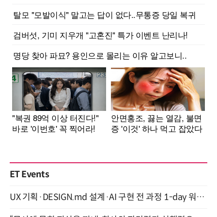
ET Events
UX 기획·DESIGN.md 설계·AI 구현 전 과정 1-day 워크숍 with Claude Code·Codex 9월 15일 개최