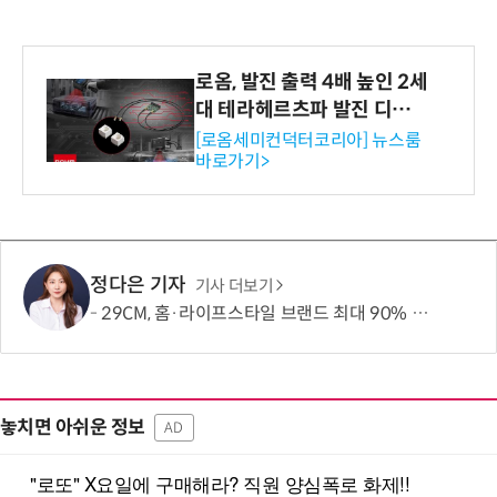
로옴, 발진 출력 4배 높인 2세
대 테라헤르츠파 발진 디바이
스 개발
[로옴세미컨덕터코리아] 뉴스룸
바로가기>
정다은 기자
기사 더보기
29CM, 홈·라이프스타일 브랜드 최대 90% 할인 '이구홈위크' 실시
놓치면 아쉬운 정보
AD