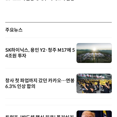
주요뉴스
SK하이닉스, 용인 Y2·청주 M17에 5
4조원 투자
창사 첫 파업까지 갔던 카카오…연봉
6.3% 인상 합의