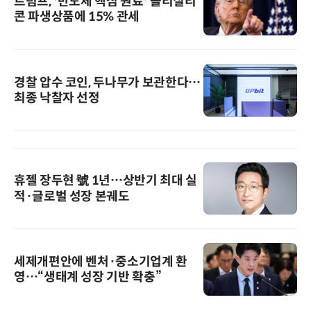
트럼프, '반도체 핵심 원료' 폴리실리
콘 파생상품에 15% 관세
경찰 압수 코인, 두나무가 보관한다…
최종 낙찰자 선정
휴젤 장두현 號 1년…상반기 최대 실
적·글로벌 성장 본궤도
세제개편안에 벤처·중소기업계 환
영…“생태계 성장 기반 확충”