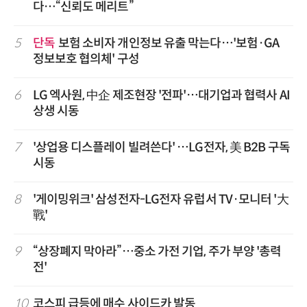
다…“신뢰도 메리트”
5
단독
보험 소비자 개인정보 유출 막는다…'보험·GA
정보보호 협의체' 구성
6
LG 엑사원, 中企 제조현장 '전파'…대기업과 협력사 AI
상생 시동
7
'상업용 디스플레이 빌려쓴다' …LG전자, 美 B2B 구독
시동
8
'게이밍위크' 삼성전자-LG전자 유럽서 TV·모니터 '大
戰'
9
“상장폐지 막아라”…중소 가전 기업, 주가 부양 '총력
전'
10
코스피 급등에 매수 사이드카 발동