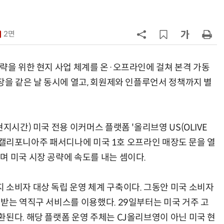
7
“찰떡같이 알아듣네”…카카오, '카
나-o' 음성 생성 기술 고도화
2면
8
쿠팡Inc, 상반기 영업적자 1.2조 육
박…2년치 이익 넘어서
공략을 위한 현지 사업 체계를 온·오프라인에 걸쳐 본격 가동
장을 같은 날 동시에 열고, 회원제와 인플루언서 정책까지 별
9
세븐일레븐, 해외 지역 명물 라면 판
매 300만개 돌파
10
우유 감산 협상 8월 말로 연장…산
지시간) 미국 전용 이커머스 플랫폼 '올리브영 US(OLIVE
기준 놓고 '평행선'
미국 캘리포니아주 패서디나에 미국 1호 오프라인 매장도 문을 열
며 미국 시장 공략에 속도를 내는 셈이다.
 소비자 대상 독립 운영 체계 구축이다. 그동안 미국 소비자
송받는 역직구 서비스를 이용했다. 29일부터는 미국 거주 고
환된다. 해당 플랫폼 운영 주체는 CJ올리브영이 아닌 미국 현