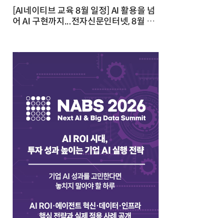
[AI네이티브 교육 8월 일정] AI 활용을 넘
어 AI 구현까지...전자신문인터넷, 8월 실
전 교육·워크숍 개최 발행일 : 2026-07-
23 10:46