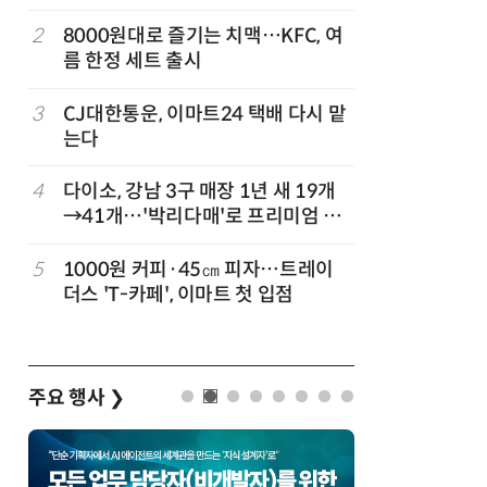
빚나
나
2
8000원대로 즐기는 치맥…KFC, 여
7
“찰떡같이
름 한정 세트 출시
나-o' 
3
CJ대한통운, 이마트24 택배 다시 맡
8
쿠팡Inc,
는다
박…2년
4
다이소, 강남 3구 매장 1년 새 19개
9
세븐일레븐
→41개…'박리다매'로 프리미엄 상
매 300
권 정조준
정
5
1000원 커피·45㎝ 피자…트레이
10
우유 감산
더스 'T-카페', 이마트 첫 입점
기준 놓고
주요 행사
❯