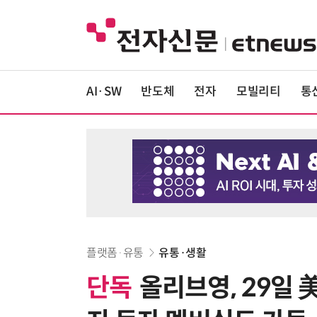
AI·SW
반도체
전자
모빌리티
통
플랫폼·유통
유통·생활
단독
올리브영, 29일