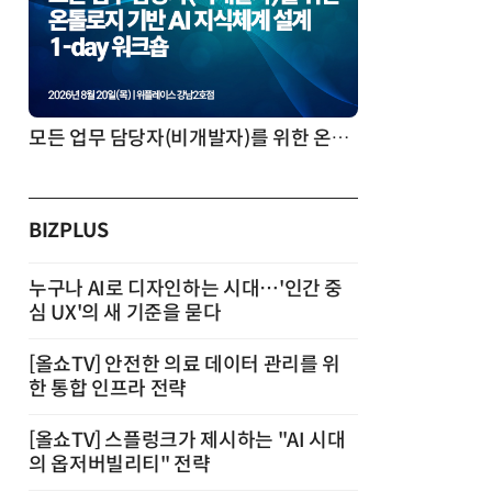
모든 업무 담당자(비개발자)를 위한 온톨로지 기반 AI 지식체계 설계 1-day 워크숍
BIZPLUS
누구나 AI로 디자인하는 시대…'인간 중
심 UX'의 새 기준을 묻다
[올쇼TV] 안전한 의료 데이터 관리를 위
한 통합 인프라 전략
[올쇼TV] 스플렁크가 제시하는 "AI 시대
의 옵저버빌리티" 전략