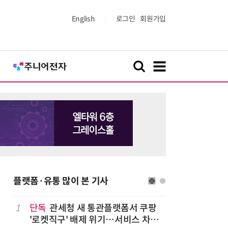
English
로그인
회원가입
플랫폼·유통 많이 본 기사
1
단독
관세청 새 통관플랫폼서 쿠팡
6
상생협력법
'로켓직구' 배제 위기…서비스 차질
쇄' 채우