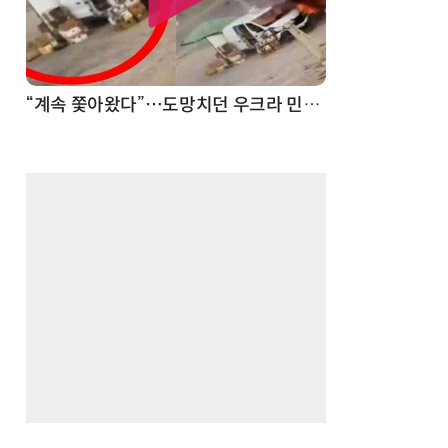
“계속 쫓아왔다”…도망치던 우크라 민간인 공격한 러 자폭 드론