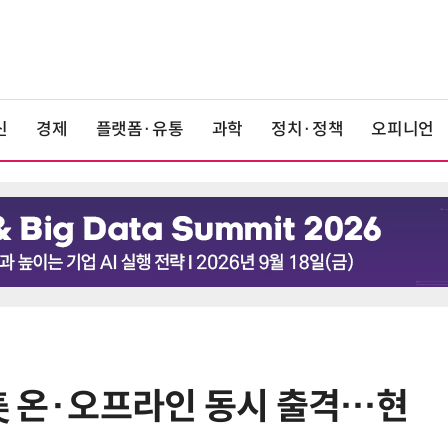
신
경제
플랫폼·유통
과학
정치·정책
오피니언
 美 온·오프라인 동시 출격…현
6
상생협력법 개정안 '플랫폼 이중족
쇄' 채우나