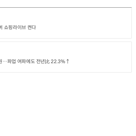
이버 쇼핑라이브 켠다
억원…파업 여파에도 전년比 22.3%↑