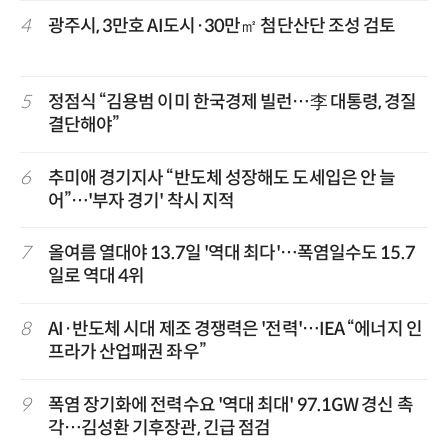
4
광주시, 3만호 AI도시·30만㎡ 첨단산단 조성 검토
5
정점식 “김용범 이미 한국경제 빌런…李 대통령, 경질
결단해야”
6
추미애 경기지사 “반도체 성장해도 도세입은 안 늘
어”…'부자 경기' 착시 지적
7
올여름 열대야 13.7일 '역대 최다'…폭염일수도 15.7
일로 역대 4위
8
AI·반도체 시대 제조 경쟁력은 '전력'…IEA “에너지 인
프라가 산업패권 좌우”
9
폭염 장기화에 전력수요 '역대 최대' 97.1GW 경신 촉
각…김성환 기후장관, 긴급 점검