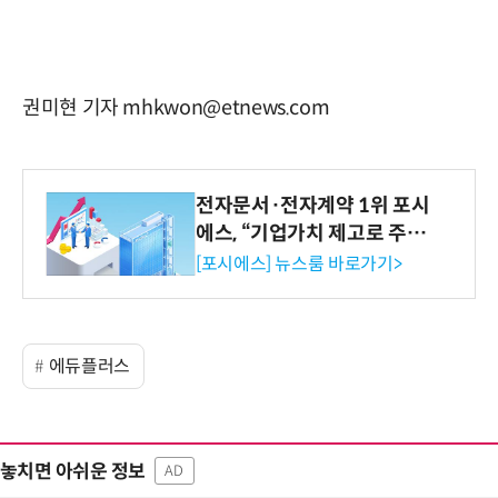
권미현 기자 mhkwon@etnews.com
전자문서·전자계약 1위 포시
에스, “기업가치 제고로 주주
환원 강화” 계획 공시
[포시에스] 뉴스룸 바로가기>
에듀플러스
놓치면 아쉬운 정보
AD