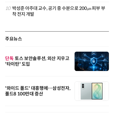
10
박성준 아주대 교수, 공기 중 수분으로 200㎛ 피부 부
착 전지 개발
주요뉴스
단독
토스 보안솔루션, 외산 지우고
'타이탄' 도입
'와이드 폴드' 대흥행에…삼성전자,
폴드8 100만대 증산