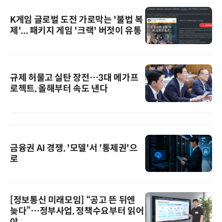
K게임 글로벌 도전 가로막는 '불법 복
제'... 패키지 게임 '크랙' 버젓이 유통
규제 허물고 실탄 장전…3대 메가프
로젝트, 올해부터 속도 낸다
금융권 AI 경쟁, '모델'서 '통제권'으
로
[정보통신 미래모임] “공고 뜬 뒤엔
늦다”…정부사업, 정책수요부터 읽어