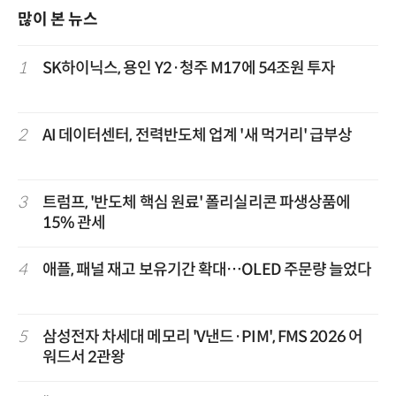
많이 본 뉴스
1
SK하이닉스, 용인 Y2·청주 M17에 54조원 투자
2
AI 데이터센터, 전력반도체 업계 '새 먹거리' 급부상
3
트럼프, '반도체 핵심 원료' 폴리실리콘 파생상품에
15% 관세
4
애플, 패널 재고 보유기간 확대…OLED 주문량 늘었다
5
삼성전자 차세대 메모리 'V낸드·PIM', FMS 2026 어
워드서 2관왕