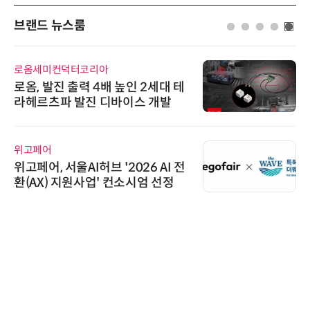
브랜드 뉴스룸
로옴세미컨덕터코리아
로옴, 발진 출력 4배 높인 2세대 테
라헤르츠파 발진 디바이스 개발
위고페어
위고페어, 서울AI허브 '2026 AI 전
환(AX) 지원사업' 컨소시엄 선정