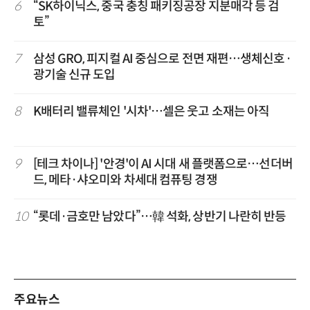
6
“SK하이닉스, 중국 충칭 패키징공장 지분매각 등 검
토”
7
삼성 GRO, 피지컬 AI 중심으로 전면 재편…생체신호·
광기술 신규 도입
8
K배터리 밸류체인 '시차'…셀은 웃고 소재는 아직
9
[테크 차이나] '안경'이 AI 시대 새 플랫폼으로…선더버
드, 메타·샤오미와 차세대 컴퓨팅 경쟁
10
“롯데·금호만 남았다”…韓 석화, 상반기 나란히 반등
주요뉴스