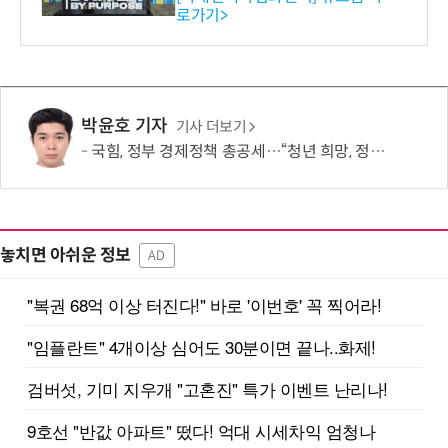
로가기>
-바이오 해외 진출 교두보 확
보
박윤호 기자
기사 더보기
국힘, 정부 경제정책 총공세…“청년 희망, 정권교체 외 해답 없어”
놓치면 아쉬운 정보
AD