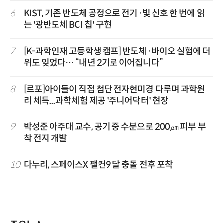
6
KIST, 기존 반도체 공정으로 전기·빛 신호 한 번에 읽
는 '광반도체 BCI 칩' 구현
7
[K-과학인재 고등학생 캠프] 반도체·바이오 실험에 더
위도 잊었다… “내년 2기로 이어집니다”
8
[르포]아이들이 직접 첨단 전자현미경 다루며 과학원
리 체득...과학체험 제공 '주니어닥터' 현장
9
박성준 아주대 교수, 공기 중 수분으로 200㎛ 피부 부
착 전지 개발
10
다누리, 스페이스X 팰컨9 달 충돌 전후 포착