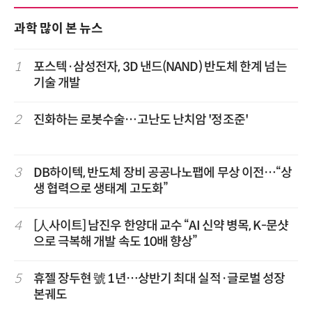
과학 많이 본 뉴스
1
포스텍·삼성전자, 3D 낸드(NAND) 반도체 한계 넘는
기술 개발
2
진화하는 로봇수술…고난도 난치암 '정조준'
3
DB하이텍, 반도체 장비 공공나노팹에 무상 이전…“상
생 협력으로 생태계 고도화”
4
[人사이트] 남진우 한양대 교수 “AI 신약 병목, K-문샷
으로 극복해 개발 속도 10배 향상”
5
휴젤 장두현 號 1년…상반기 최대 실적·글로벌 성장
본궤도