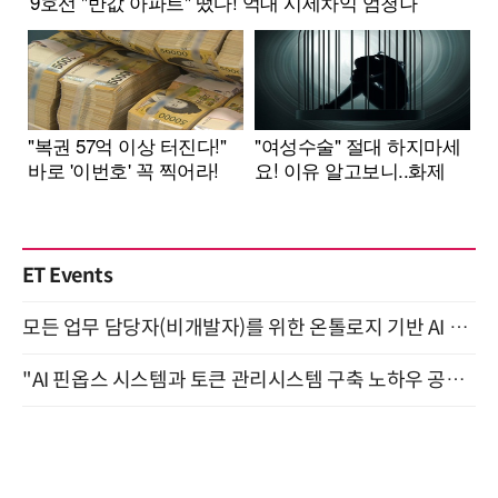
ET Events
모든 업무 담당자(비개발자)를 위한 온톨로지 기반 AI 지식체계 설계 1-day 워크숍 8월 20일 개최
"AI 핀옵스 시스템과 토큰 관리시스템 구축 노하우 공개" 잠실 한국광고문화회관 2층 대회의실 (8/21)