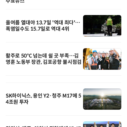
주요뉴스
올여름 열대야 13.7일 '역대 최다'…
폭염일수도 15.7일로 역대 4위
활주로 50℃ 넘는데 쉴 곳 부족…김
영훈 노동부 장관, 김포공항 불시점검
SK하이닉스, 용인 Y2·청주 M17에 5
4조원 투자