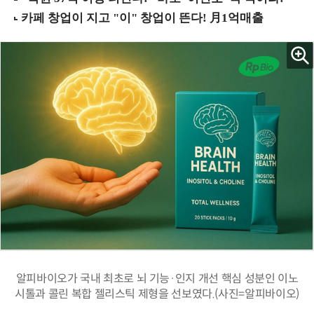
알피바이오가 국내 최초로 뇌 기능·인지 개선 핵심 성분인 이노
시톨과 콜린 복합 젤리스틱 제형을 선보였다.(사진=알피바이오)