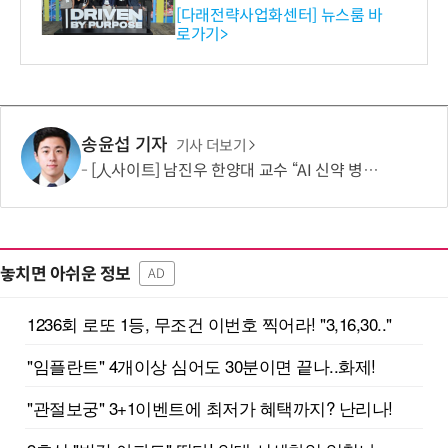
와의 비즈니스 미팅 지원…K
[다래전략사업화센터] 뉴스룸 바
로가기>
-바이오 해외 진출 교두보 확
보
송윤섭 기자
기사 더보기
[人사이트] 남진우 한양대 교수 “AI 신약 병목, K-문샷으로 극복해 개발 속도 10배 향상”
놓치면 아쉬운 정보
AD