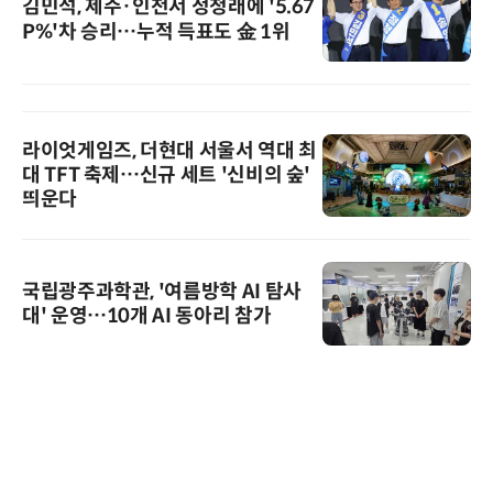
김민석, 제주·인천서 정청래에 '5.67
P%'차 승리…누적 득표도 金 1위
라이엇게임즈, 더현대 서울서 역대 최
대 TFT 축제…신규 세트 '신비의 숲'
띄운다
국립광주과학관, '여름방학 AI 탐사
대' 운영…10개 AI 동아리 참가