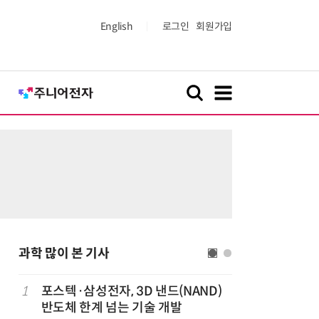
English
로그인
회원가입
과학 많이 본 기사
1
포스텍·삼성전자, 3D 낸드(NAND)
6
KIST,
반도체 한계 넘는 기술 개발
빛 신호 한