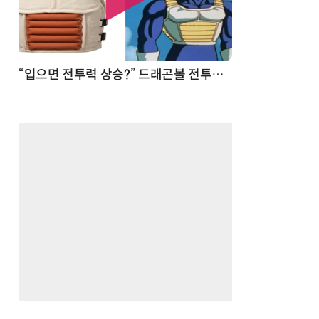
 순간
“입으면 전투력 상승?” 드래곤볼 전투복 닮은 중량조끼