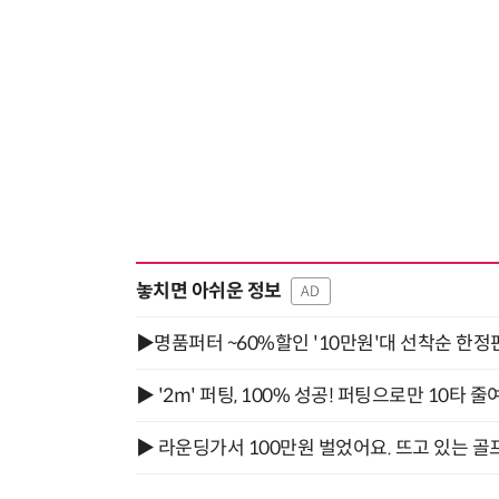
놓치면 아쉬운 정보
AD
▶명품퍼터 ~60%할인 '10만원'대 선착순 한정
▶ '2m' 퍼팅, 100% 성공! 퍼팅으로만 10타 줄
▶ 라운딩가서 100만원 벌었어요. 뜨고 있는 골