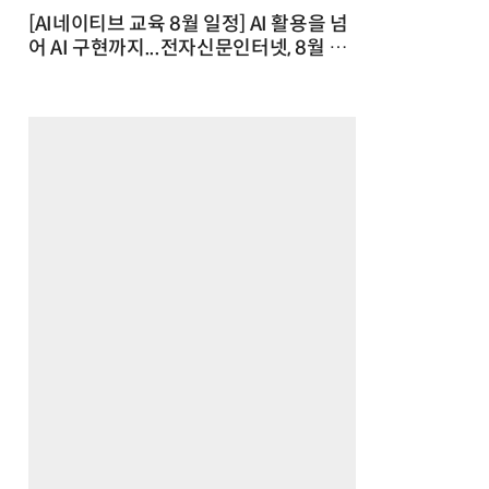
[AI네이티브 교육 8월 일정] AI 활용을 넘
어 AI 구현까지...전자신문인터넷, 8월 실
전 교육·워크숍 개최 발행일 : 2026-07-
23 10:46