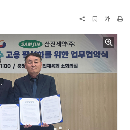
칩' 구현
7
“망막 찍자 심혈관 고위험 판정”…
부, 첨단 의료 AI 임상 확산 지원
8
[K-과학인재 고등학생 캠프] 반도체
·바이오 실험에 더위도 잊었다…
“내년 2기로 이어집니다”
9
[르포]아이들이 직접 첨단 전자현미
경 다루며 과학원리 체득...과학체험
제공 '주니어닥터' 현장
10
다누리, 스페이스X 팰컨9 달 충돌 전
후 포착