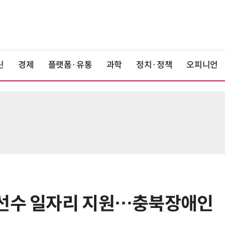
신
경제
플랫폼·유통
과학
정치·정책
오피니언
육선수 일자리 지원…충북장애인
6
KIST, 기존 반도체 공정으로 전기·
빛 신호 한 번에 읽는 '광반도체 BCI