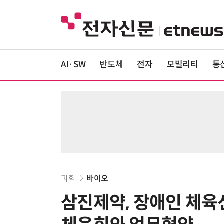
AI·SW
반도체
전자
모빌리티
통
과학
바이오
삼진제약, 장애인 체