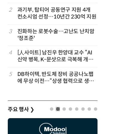
칩' 구현
정
2
과기부, 탑티어 공동연구 지원 4개
7
“망막 찍
컨소시엄 선정…10년간 230억 지원
부, 첨단 
3
진화하는 로봇수술…고난도 난치암
8
[K-과학
'정조준'
·바이오 
“내년 2
4
[人사이트] 남진우 한양대 교수 “AI
9
[르포]아
신약 병목, K-문샷으로 극복해 개발
경 다루며
속도 10배 향상”
제공 '주
5
DB하이텍, 반도체 장비 공공나노팹
10
다누리, 
에 무상 이전…“상생 협력으로 생태
후 포착
계 고도화”
주요 행사
❯