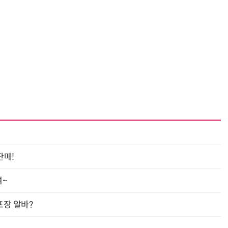
“계속 쫓아왔다”…도망치던 우크라 민간인 공격한 러 자폭 드론
진정한 우정?…친구 구하려다 둘 다 의자 틈에 목이 낀
판매!
여~
프장 알바?