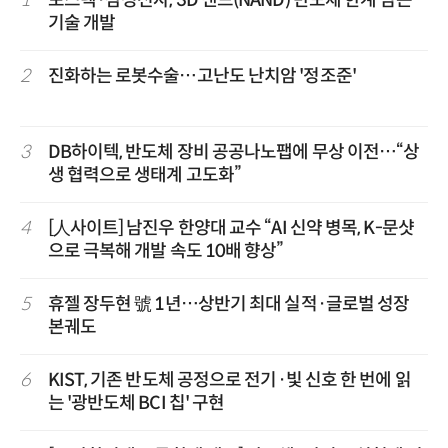
기술 개발
2
진화하는 로봇수술…고난도 난치암 '정조준'
3
DB하이텍, 반도체 장비 공공나노팹에 무상 이전…“상
생 협력으로 생태계 고도화”
4
[人사이트] 남진우 한양대 교수 “AI 신약 병목, K-문샷
으로 극복해 개발 속도 10배 향상”
5
휴젤 장두현 號 1년…상반기 최대 실적·글로벌 성장
본궤도
6
KIST, 기존 반도체 공정으로 전기·빛 신호 한 번에 읽
는 '광반도체 BCI 칩' 구현