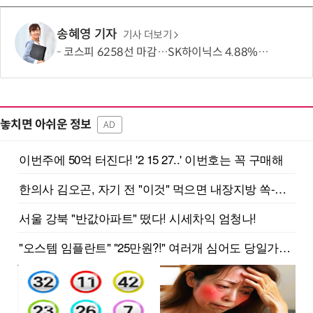
송혜영 기자
기사 더보기
코스피 6258선 마감…SK하이닉스 4.88% 내려
놓치면 아쉬운 정보
AD