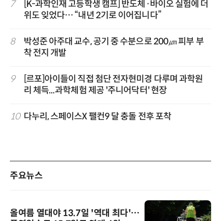
7
[K-과학인재 고등학생 캠프] 반도체·바이오 실험에 더
위도 잊었다… “내년 2기로 이어집니다”
8
박성준 아주대 교수, 공기 중 수분으로 200㎛ 피부 부
착 전지 개발
9
[르포]아이들이 직접 첨단 전자현미경 다루며 과학원
리 체득...과학체험 제공 '주니어닥터' 현장
10
다누리, 스페이스X 팰컨9 달 충돌 전후 포착
주요뉴스
올여름 열대야 13.7일 '역대 최다'…