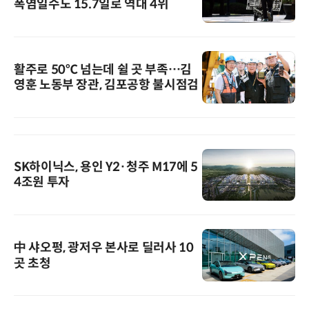
폭염일수도 15.7일로 역대 4위
활주로 50℃ 넘는데 쉴 곳 부족…김
영훈 노동부 장관, 김포공항 불시점검
SK하이닉스, 용인 Y2·청주 M17에 5
4조원 투자
中 샤오펑, 광저우 본사로 딜러사 10
곳 초청