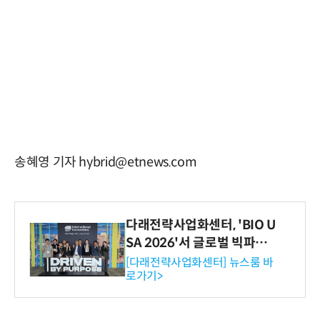
송혜영 기자 hybrid@etnews.com
다래전략사업화센터, 'BIO U
SA 2026'서 글로벌 빅파마
와의 비즈니스 미팅 지원…K
[다래전략사업화센터] 뉴스룸 바
로가기>
-바이오 해외 진출 교두보 확
보