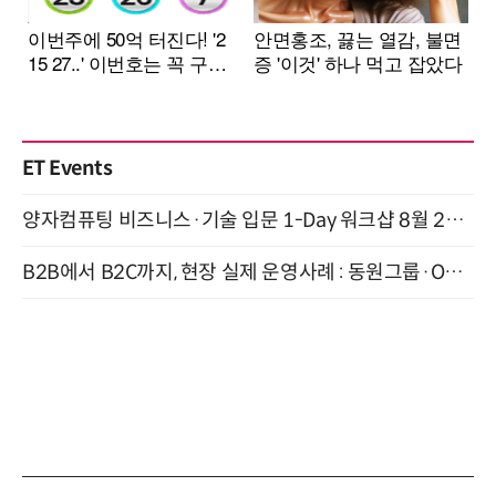
ET Events
양자컴퓨팅 비즈니스·기술 입문 1-Day 워크샵 8월 28일 개최
B2B에서 B2C까지, 현장 실제 운영사례 : 동원그룹·OCI·다이닝브랜즈그룹·당근 (8/27)