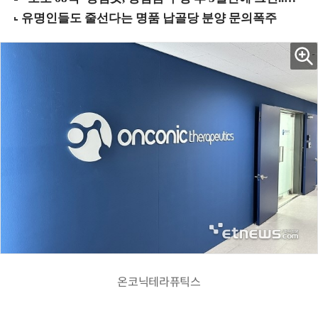
온코닉테라퓨틱스