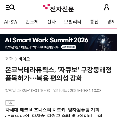
AI·SW
반도체
전자
모빌리티
통신
경제
과학
바이오
온코닉테라퓨틱스, '자큐보' 구강붕해정
품목허가…복용 편의성 강화
발행일 : 2025-10-31 10:03
업데이트 : 2025-10-31 10:03
차세대 테크 비즈니스의 치트키, 양자컴퓨팅 기회를 선점하라! (8/28 강남역)