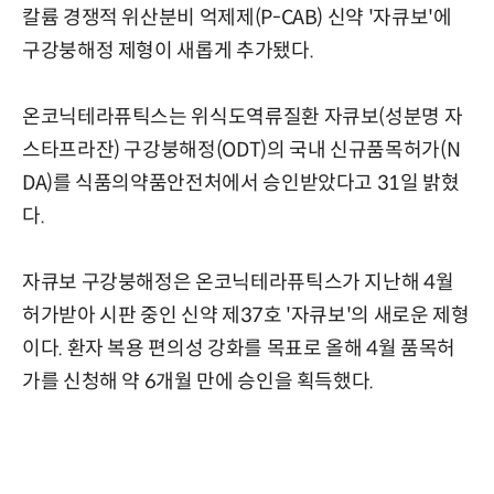
칼륨 경쟁적 위산분비 억제제(P-CAB) 신약 '자큐보'에
구강붕해정 제형이 새롭게 추가됐다.
온코닉테라퓨틱스는 위식도역류질환 자큐보(성분명 자
스타프라잔) 구강붕해정(ODT)의 국내 신규품목허가(N
DA)를 식품의약품안전처에서 승인받았다고 31일 밝혔
다.
자큐보 구강붕해정은 온코닉테라퓨틱스가 지난해 4월
허가받아 시판 중인 신약 제37호 '자큐보'의 새로운 제형
이다. 환자 복용 편의성 강화를 목표로 올해 4월 품목허
가를 신청해 약 6개월 만에 승인을 획득했다.