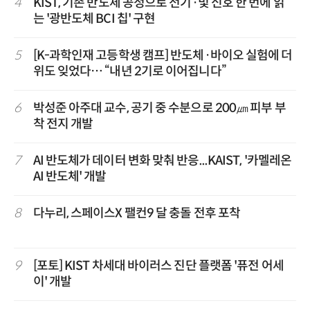
4
KIST, 기존 반도체 공정으로 전기·빛 신호 한 번에 읽
는 '광반도체 BCI 칩' 구현
5
[K-과학인재 고등학생 캠프] 반도체·바이오 실험에 더
위도 잊었다… “내년 2기로 이어집니다”
6
박성준 아주대 교수, 공기 중 수분으로 200㎛ 피부 부
착 전지 개발
7
AI 반도체가 데이터 변화 맞춰 반응...KAIST, '카멜레온
AI 반도체' 개발
8
다누리, 스페이스X 팰컨9 달 충돌 전후 포착
9
[포토] KIST 차세대 바이러스 진단 플랫폼 '퓨전 어세
이' 개발