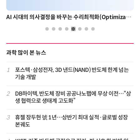
AI 시대의 의사결정을 바꾸는 수리최적화(Optimization): 실제 산업 적용 사례와 활용 전략
과학 많이 본 뉴스
1
포스텍·삼성전자, 3D 낸드(NAND) 반도체 한계 넘는
기술 개발
2
DB하이텍, 반도체 장비 공공나노팹에 무상 이전…“상
생 협력으로 생태계 고도화”
3
휴젤 장두현 號 1년…상반기 최대 실적·글로벌 성장
본궤도