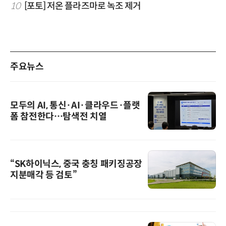
10
[포토] 저온 플라즈마로 녹조 제거
주요뉴스
모두의 AI, 통신·AI·클라우드·플랫
폼 참전한다…탐색전 치열
“SK하이닉스, 중국 충칭 패키징공장
지분매각 등 검토”