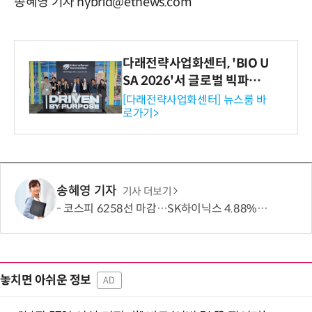
송혜영 기자 hybrid@etnews.com
다래전략사업화센터, 'BIO U
SA 2026'서 글로벌 빅파마
와의 비즈니스 미팅 지원…K
[다래전략사업화센터] 뉴스룸 바
로가기>
-바이오 해외 진출 교두보 확
보
송혜영 기자
기사 더보기
코스피 6258선 마감…SK하이닉스 4.88% 내려
놓치면 아쉬운 정보
AD