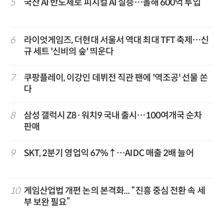
5
국산 AI 반도체로 피지컬 AI 실증…올해 600억 투입
6
라이엇게임즈, 더현대 서울서 역대 최대 TFT 축제…신
규 세트 '신비의 숲' 띄운다
7
쿠팡플레이, 이강인 데뷔전 직관 팬에 '역조공' 선물 쏜
다
8
삼성 갤럭시 Z8·워치9 국내 출시…100여개국 순차
판매
9
SKT, 2분기 영업익 67%↑…AIDC 매출 2배 늘어
10
게임산업법 개편 논의 본격화... “진흥 중심 전환 속 세
부 보완 필요”