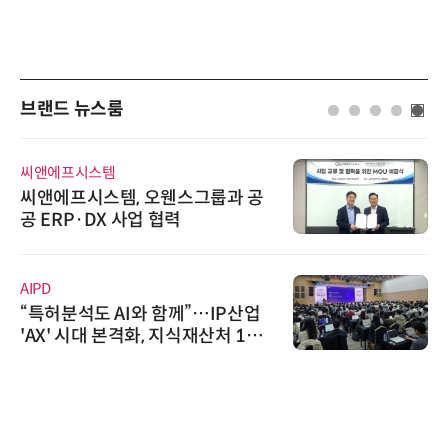
브랜드 뉴스룸
씨앤에프시스템
씨앤에프시스템, 오웬스그룹과 공
공 ERP·DX 사업 협력
AIPD
“특허분석도 AI와 함께”…IP산업
'AX' 시대 본격화, 지식재산처 1호
AI IP데이터분석사 탄생