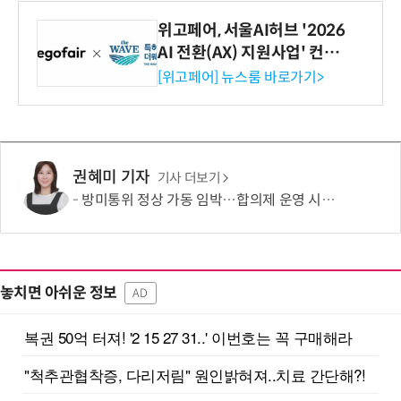
위고페어, 서울AI허브 '2026
AI 전환(AX) 지원사업' 컨소
시엄 선정
[위고페어] 뉴스룸 바로가기>
권혜미 기자
기사 더보기
방미통위 정상 가동 임박…합의제 운영 시험대
놓치면 아쉬운 정보
AD