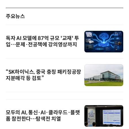
주요뉴스
독자 AI 모델에 87억 규모 '교재' 투
입…문제·전공책에 강의영상까지
“SK하이닉스, 중국 충칭 패키징공장
지분매각 등 검토”
모두의 AI, 통신·AI·클라우드·플랫
폼 참전한다…탐색전 치열