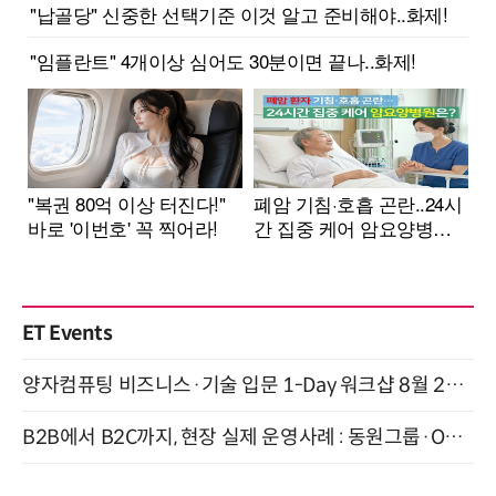
ET Events
양자컴퓨팅 비즈니스·기술 입문 1-Day 워크샵 8월 28일 개최
B2B에서 B2C까지, 현장 실제 운영사례 : 동원그룹·OCI·다이닝브랜즈그룹·당근 (8/27)