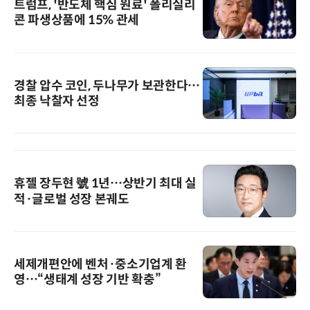
트럼프, '반도체 핵심 원료' 폴리실리
콘 파생상품에 15% 관세
경찰 압수 코인, 두나무가 보관한다…
최종 낙찰자 선정
휴젤 장두현 號 1년…상반기 최대 실
적·글로벌 성장 본궤도
세제개편안에 벤처·중소기업계 환
영…“생태계 성장 기반 확충”