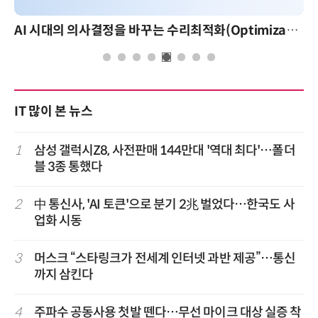
AI 시대의 의사결정을 바꾸는 수리최적화(Optimization): 실제 산업 적용 사례와 활용 전략
IT 많이 본 뉴스
1
삼성 갤럭시Z8, 사전판매 144만대 '역대 최다'…폴더
블 3종 통했다
2
中 통신사, 'AI 토큰'으로 분기 2兆 벌었다…한국도 사
업화 시동
3
머스크 “스타링크가 전세계 인터넷 과반 제공”…통신
까지 삼킨다
4
주파수 공동사용 첫발 뗀다…무선 마이크 대상 실증 착