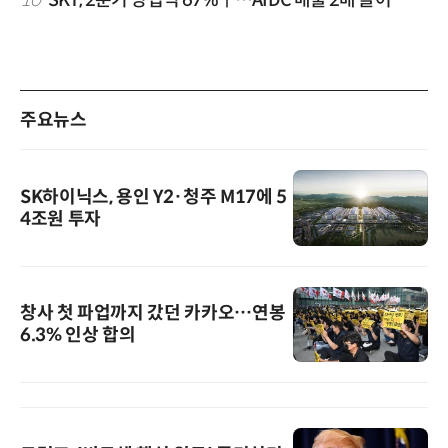
10
SKT, 2분기 영업익 67%↑…AIDC 매출 2배 늘어
주요뉴스
SK하이닉스, 용인 Y2·청주 M17에 5
4조원 투자
창사 첫 파업까지 갔던 카카오…연봉
6.3% 인상 합의