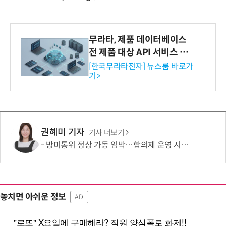
무라타, 제품 데이터베이스
전 제품 대상 API 서비스 제
공…73개 제품 카테고리로
[한국무라타전자] 뉴스룸 바로가
기>
확대
권혜미 기자
기사 더보기
방미통위 정상 가동 임박…합의제 운영 시험대
놓치면 아쉬운 정보
AD