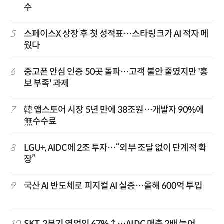
수
5
스페이스X 상장 후 첫 성적표…스타링크가 AI 적자 메
웠다
6
중고폰 안심 인증 50곳 돌파…고객 불안 줄였지만 '홍
보 부족' 과제
7
韓 앱스토어 시장 5년 만에 38조원…개발자 90%에
無수수료
8
LGU+, AIDC에 2조 투자…“외부 조달 없이 단계적 확
장”
9
국산 AI 반도체로 피지컬 AI 실증…올해 600억 투입