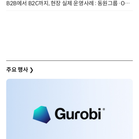
B2B에서 B2C까지, 현장 실제 운영사례 : 동원그룹·OCI·다이닝브랜즈그룹·당근 (8/27)
주요 행사
❯