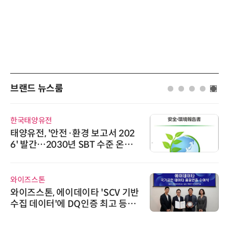
브랜드 뉴스룸
한국태양유전
태양유전, '안전·환경 보고서 202
6' 발간…2030년 SBT 수준 온실
가스 감축 추진
와이즈스톤
와이즈스톤, 에이데이타 'SCV 기반
수집 데이터'에 DQ인증 최고 등급
수여