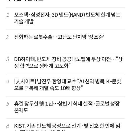
1
포스텍·삼성전자, 3D 낸드(NAND) 반도체 한계 넘는
기술 개발
2
진화하는 로봇수술…고난도 난치암 '정조준'
3
DB하이텍, 반도체 장비 공공나노팹에 무상 이전…“상
생 협력으로 생태계 고도화”
4
[人사이트] 남진우 한양대 교수 “AI 신약 병목, K-문샷
으로 극복해 개발 속도 10배 향상”
5
휴젤 장두현 號 1년…상반기 최대 실적·글로벌 성장
본궤도
6
KIST, 기존 반도체 공정으로 전기·빛 신호 한 번에 읽