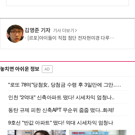
김영준 기자
기사 더보기
[르포]아이들이 직접 첨단 전자현미경 다루며 과학원리 체득...과학체험 제공 '주니어닥터' 현장
놓치면 아쉬운 정보
AD