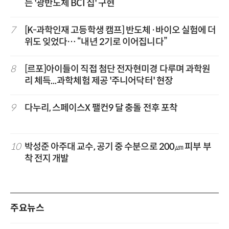
는 '광반도체 BCI 칩' 구현
7
[K-과학인재 고등학생 캠프] 반도체·바이오 실험에 더
위도 잊었다… “내년 2기로 이어집니다”
8
[르포]아이들이 직접 첨단 전자현미경 다루며 과학원
리 체득...과학체험 제공 '주니어닥터' 현장
9
다누리, 스페이스X 팰컨9 달 충돌 전후 포착
10
박성준 아주대 교수, 공기 중 수분으로 200㎛ 피부 부
착 전지 개발
주요뉴스