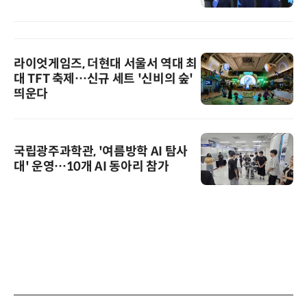
라이엇게임즈, 더현대 서울서 역대 최
대 TFT 축제…신규 세트 '신비의 숲'
띄운다
국립광주과학관, '여름방학 AI 탐사
대' 운영…10개 AI 동아리 참가