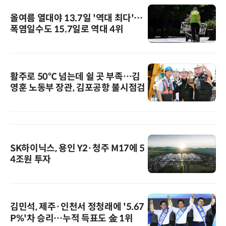
올여름 열대야 13.7일 '역대 최다'…
폭염일수도 15.7일로 역대 4위
활주로 50℃ 넘는데 쉴 곳 부족…김
영훈 노동부 장관, 김포공항 불시점검
SK하이닉스, 용인 Y2·청주 M17에 5
4조원 투자
김민석, 제주·인천서 정청래에 '5.67
P%'차 승리…누적 득표도 金 1위