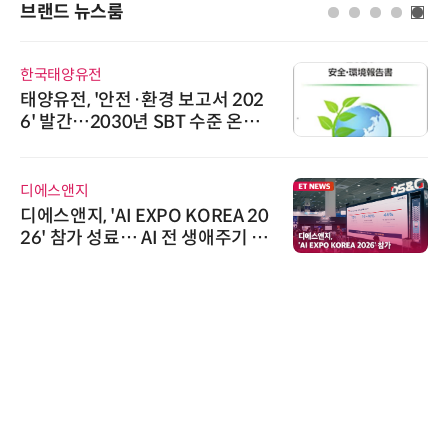
브랜드 뉴스룸
한국태양유전
태양유전, '안전·환경 보고서 202
6' 발간…2030년 SBT 수준 온실
가스 감축 추진
디에스앤지
디에스앤지, 'AI EXPO KOREA 20
26' 참가 성료… AI 전 생애주기 아
우르는 통합 솔루션 선봬