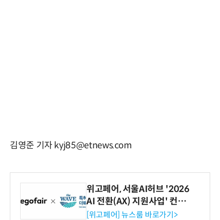
김영준 기자 kyj85@etnews.com
위고페어, 서울AI허브 '2026
AI 전환(AX) 지원사업' 컨소
시엄 선정
[위고페어] 뉴스룸 바로가기>