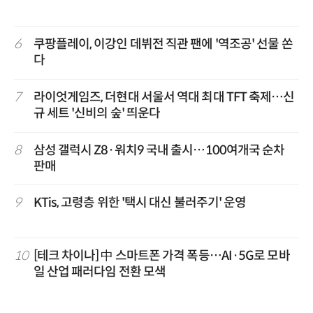
6
쿠팡플레이, 이강인 데뷔전 직관 팬에 '역조공' 선물 쏜
다
7
라이엇게임즈, 더현대 서울서 역대 최대 TFT 축제…신
규 세트 '신비의 숲' 띄운다
8
삼성 갤럭시 Z8·워치9 국내 출시…100여개국 순차
판매
9
KTis, 고령층 위한 '택시 대신 불러주기' 운영
10
[테크 차이나] 中 스마트폰 가격 폭등…AI·5G로 모바
일 산업 패러다임 전환 모색