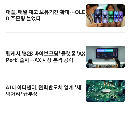
애플, 패널 재고 보유기간 확대…OLE
D 주문량 늘었다
웹케시,'B2B 바이브코딩' 플랫폼 'AX
Port' 출시…AX 시장 본격 공략
AI 데이터센터, 전력반도체 업계 '새
먹거리' 급부상