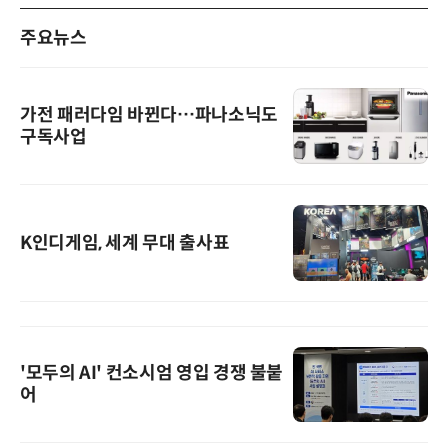
주요뉴스
가전 패러다임 바뀐다…파나소닉도
구독사업
K인디게임, 세계 무대 출사표
'모두의 AI' 컨소시엄 영입 경쟁 불붙
어