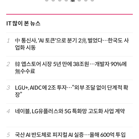
IT 많이 본 뉴스
1
中 통신사, 'AI 토큰'으로 분기 2兆 벌었다…한국도 사
업화 시동
2
韓 앱스토어 시장 5년 만에 38조원…개발자 90%에
無수수료
3
LGU+, AIDC에 2조 투자…“외부 조달 없이 단계적 확
장”
4
네이블, LG유플러스와 5G 특화망 고도화 사업 계약
5
국산 AI 반도체로 피지컬 AI 실증…올해 600억 투입