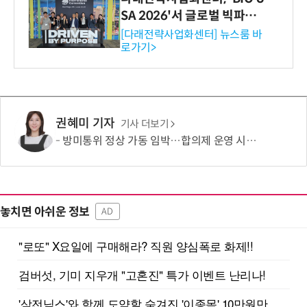
SA 2026'서 글로벌 빅파마
와의 비즈니스 미팅 지원…K
[다래전략사업화센터] 뉴스룸 바
로가기>
-바이오 해외 진출 교두보 확
보
권혜미 기자
기사 더보기
방미통위 정상 가동 임박…합의제 운영 시험대
놓치면 아쉬운 정보
AD