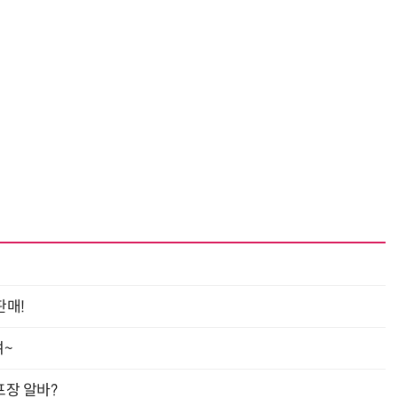
판매!
여~
프장 알바?