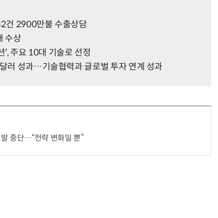
2건 2900만불 수출상담
5개 수상
헬기 착륙 방해한 염소 떼…양치기 개가 길 터줬다
“계속 쫓아왔다”…도망치던 우크라 민간인 공격한 러 자폭 
', 주요 10대 기술로 선정
0만달러 성과…기술협력과 글로벌 투자 연계 성과
발 중단…“전략 변화일 뿐”