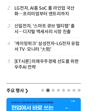
2
LG전자, AI홈 SoC 풀 라인업 국산
7
LG 엑사
화…프리미엄부터 엔트리까지
대기업과 
,
3
신일전자, '스마트 큐브 멀티탭' 출
8
“상장폐지
시…디지털 액세서리 시장 진출
주가 부양
4
'게이밍위크' 삼성전자-LG전자 유럽
9
쿠첸, 20
서 TV·모니터 '大戰'
시…“표정
5
[ET시론] 미래우주경제 선도를 위한
10
[포토] 
우주AI 전략
주요 행사
❯