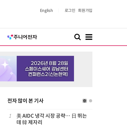
English
로그인
회원가입
전자 많이 본 기사
1
美 AIDC 냉각 시장 공략… 日 뛰는
6
LG전자 
데 韓 제자리
기존 청소