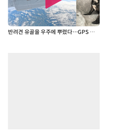
드론
반려견 유골을 우주에 뿌렸다…GPS 추적기로 회수까지 성공