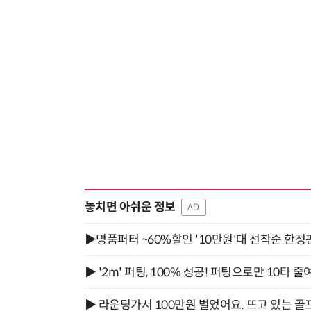
놓치면 아쉬운 정보
AD
▶명품퍼터 ~60%할인 '10만원'대 선착순 한정
▶ '2m' 퍼팅, 100% 성공! 퍼팅으로만 10타 줄
▶ 라운딩가서 100만원 벌었어요. 뜨고 있는 골