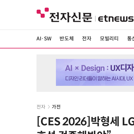
AI·SW
반도체
전자
모빌리티
통
전자
가전
[CES 2026]박형세 L