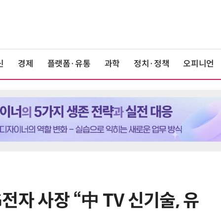
신
경제
플랫폼·유통
과학
정치·정책
오피니언
G전자 사장 “中 TV 신기술, 유
6
LG전자 “로니 판매량, 역대 최다…
기존 청소로봇 대비 3배 증가”