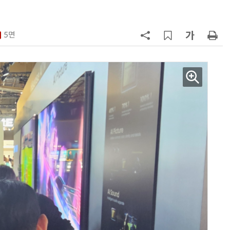
7
LG 엑사원, 中企 제조현장 '전파'…
대기업과 협력사 AI 상생 시동
5면
8
“상장폐지 막아라”…중소 가전 기업
주가 부양 '총력전'
9
쿠첸, 2026년형 '브레인 밥솥' 출
시…“표정으로 작동 상태 구분”
10
[포토] 폭염엔 물놀이지~