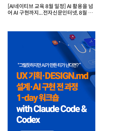
[AI네이티브 교육 8월 일정] AI 활용을 넘
어 AI 구현까지...전자신문인터넷, 8월 실
전 교육·워크숍 개최 발행일 : 2026-07-
23 10:46