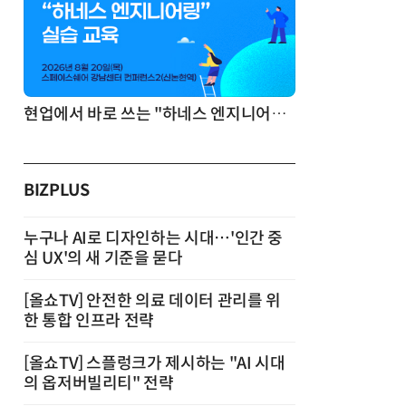
기반 정리·리서치·보고 자동화
현업에서 바로 쓰는 "하네스 엔지니어링" 실습 교육
BIZPLUS
누구나 AI로 디자인하는 시대…'인간 중
심 UX'의 새 기준을 묻다
[올쇼TV] 안전한 의료 데이터 관리를 위
한 통합 인프라 전략
[올쇼TV] 스플렁크가 제시하는 "AI 시대
의 옵저버빌리티" 전략