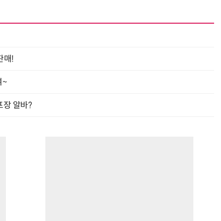
판매!
여~
프장 알바?