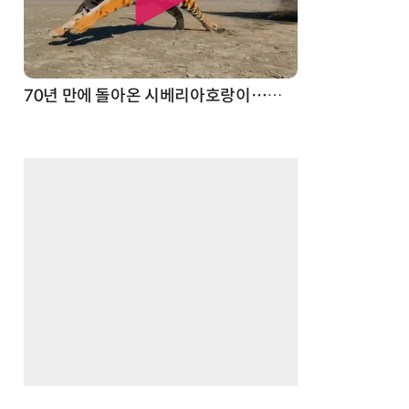
70년 만에 돌아온 시베리아호랑이…카자흐스탄 야생에 풀렸다