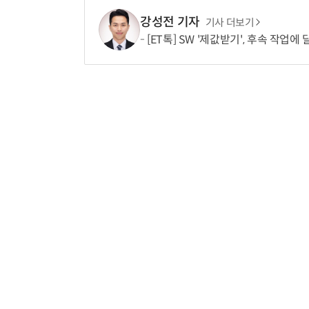
강성전 기자
기사 더보기
[ET톡] SW '제값받기', 후속 작업에
“계속 쫓아왔다”…도망치던 우크라 민간인 공격한 러 자폭 드론