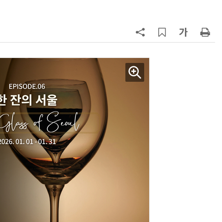
지
7
[뉴스줌인] 쿠팡Inc, 2분기 '어닝쇼
크'…“내년 중순께 유출 사고 전 수
회복”
8
“쿠팡, 7월 결제액 6조1100억 '역대
최대'…쿠팡이츠도 신기록”
9
우유 감산 협상 8월 말로 연장…산
기준 놓고 '평행선'
10
네이버, 2분기 매출 3조3888억원
분기 기준 역대 최대