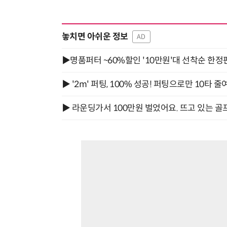
놓치면 아쉬운 정보
AD
▶명품퍼터 ~60%할인 '10만원'대 선착순 한정
▶ '2m' 퍼팅, 100% 성공! 퍼팅으로만 10타 줄
▶ 라운딩가서 100만원 벌었어요. 뜨고 있는 골