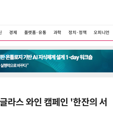
신
경제
플랫폼·유통
과학
정치·정책
오피니언
 글라스 와인 캠페인 '한잔의 서
6
카카오, 역대 최대 분기 실적…카톡
에 쿠팡이츠 연동해 주문부터 결제