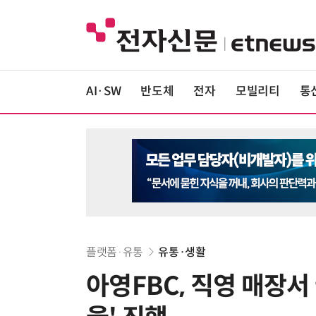
AI·SW
반도체
전자
모빌리티
통
플랫폼·유통
유통·생활
아영FBC, 직영 매장서