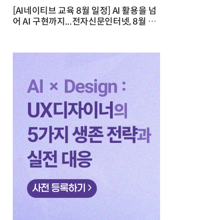
[AI네이티브 교육 8월 일정] AI 활용을 넘
어 AI 구현까지...전자신문인터넷, 8월 실
전 교육·워크숍 개최 발행일 : 2026-07-
23 10:46