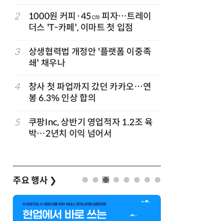
지
2
1000원 커피·45㎝ 피자…트레이
7
[뉴스줌인]
준
더스 'T-카페', 이마트 첫 입점
크'…“내
회복”
3
상생협력법 개정안 '플랫폼 이중족
8
“쿠팡, 7
쇄' 채우나
최대'…
정
4
창사 첫 파업까지 갔던 카카오…연
9
우유 감산
봉 6.3% 인상 합의
기준 놓고
…
5
쿠팡Inc, 상반기 영업적자 1.2조 육
10
네이버, 
박…2년치 이익 넘어서
분기 기준
주요 행사
❯