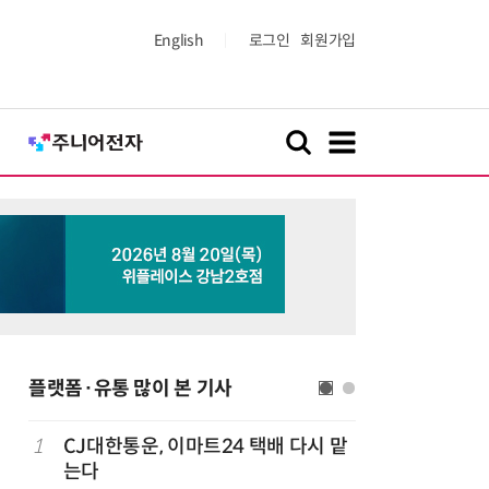
English
로그인
회원가입
플랫폼·유통 많이 본 기사
1
CJ대한통운, 이마트24 택배 다시 맡
6
카카오, 
까
는다
에 쿠팡이