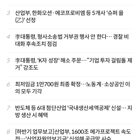
3
산업부, 한화오션·에코프로비엠 등 5개사 '슈퍼 을
(乙)' 선정
4
李대통령, 형사소송법 거부권 행사 안 한다… 경찰 비
대화 후속조치 점검
5
李대통령, 'K자 성장' 해소 주문…“기업 투자 걸림돌 제
거” 강조도
6
최저임금 1만700원 최종 확정…노동계·소상공인 이
의 모두 기각
7
반도체 등 6대 첨단산업 '국내생산세액공제' 신설… 지
방 생산 시 혜택
8
[하반기 업무보고]산업부, 1600조 메가프로젝트 속도
전…'산업자원안보기금' 신설해 공급망 사수