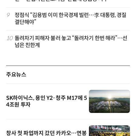
9
정점식 “김용범 이미 한국경제 빌런…李 대통령, 경질
결단해야”
10
돌려차기 피해자 불러 놓고 “돌려차기 한번 해라”…선
넘은 친한계
주요뉴스
SK하이닉스, 용인 Y2·청주 M17에 5
4조원 투자
창사 첫 파업까지 갔던 카카오…연봉