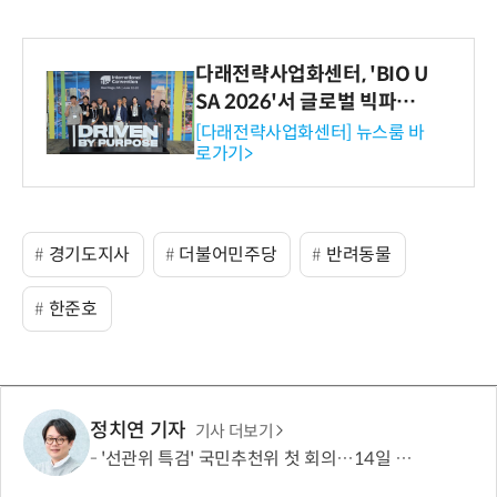
다래전략사업화센터, 'BIO U
SA 2026'서 글로벌 빅파마
와의 비즈니스 미팅 지원…K
[다래전략사업화센터] 뉴스룸 바
로가기>
-바이오 해외 진출 교두보 확
보
경기도지사
더불어민주당
반려동물
한준호
정치연 기자
기사 더보기
'선관위 특검' 국민추천위 첫 회의…14일 최종 후보 2인 선출