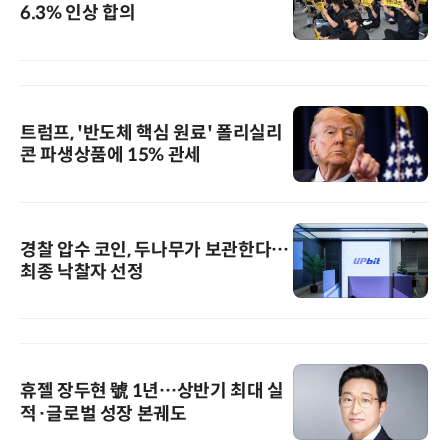
6.3% 인상 합의
트럼프, '반도체 핵심 원료' 폴리실리
콘 파생상품에 15% 관세
경찰 압수 코인, 두나무가 보관한다…
최종 낙찰자 선정
휴젤 장두현 號 1년…상반기 최대 실
적·글로벌 성장 본궤도