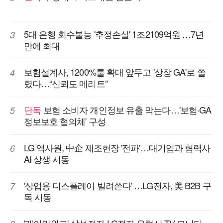
5대 은행 회수불능 '추정손실' 1조2109억원 …7년
3
만에 최대
보험설계사, 1200%룰 확대 앞두고 '상장 GA'로 쏠
4
렸다…“신뢰도 메리트”
단독
보험 소비자 개인정보 유출 막는다…'보험·GA
5
정보보호 협의체' 구성
LG 엑사원, 中企 제조현장 '전파'…대기업과 협력사
6
AI 상생 시동
'상업용 디스플레이 빌려쓴다' …LG전자, 美 B2B 구
7
독 시동
'게이밍위크' 삼성전자-LG전자 유럽서 TV·모니터