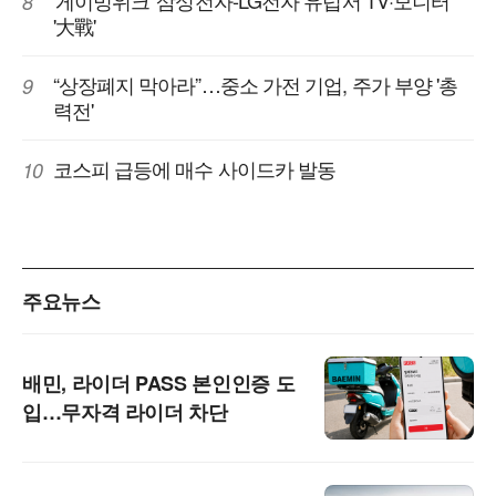
8
'大戰'
“상장폐지 막아라”…중소 가전 기업, 주가 부양 '총
9
력전'
코스피 급등에 매수 사이드카 발동
10
주요뉴스
배민, 라이더 PASS 본인인증 도
입…무자격 라이더 차단