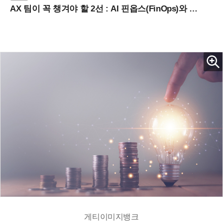
AX 팀이 꼭 챙겨야 할 2선 : AI 핀옵스(FinOps)와 토큰 거버넌스 (8/21 잠실역)
게티이미지뱅크