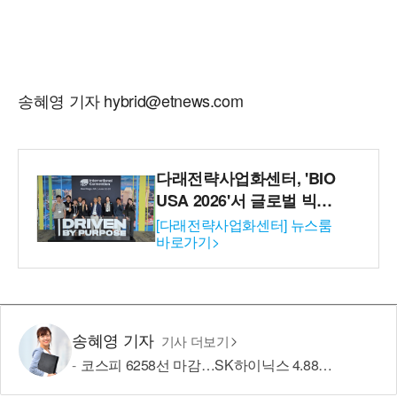
송혜영 기자 hybrid@etnews.com
다래전략사업화센터, 'BIO
USA 2026'서 글로벌 빅파
마와의 비즈니스 미팅 지
[다래전략사업화센터] 뉴스룸
바로가기>
원…K-바이오 해외 진출 교
두보 확보
송혜영 기자
기사 더보기
코스피 6258선 마감…SK하이닉스 4.88% 내려