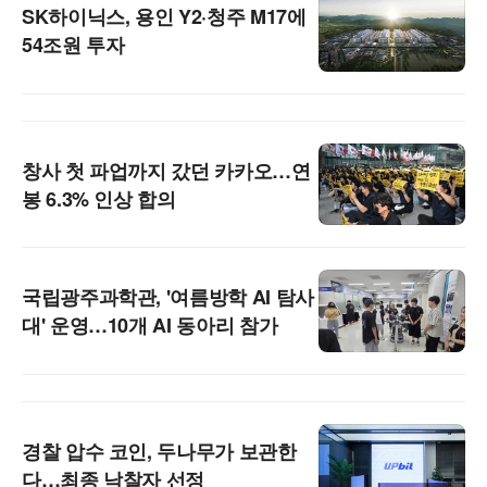
SK하이닉스, 용인 Y2·청주 M17에
54조원 투자
창사 첫 파업까지 갔던 카카오…연
봉 6.3% 인상 합의
국립광주과학관, '여름방학 AI 탐사
대' 운영…10개 AI 동아리 참가
경찰 압수 코인, 두나무가 보관한
다…최종 낙찰자 선정