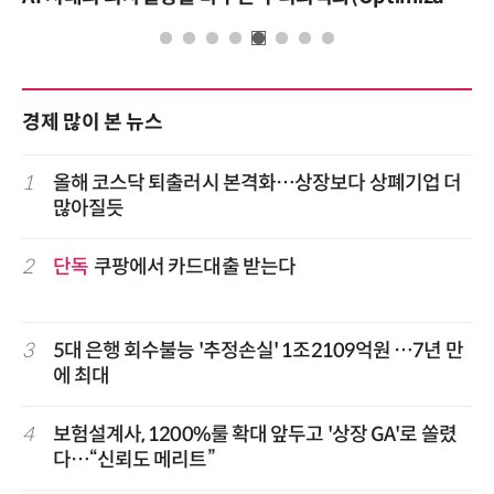
경제 많이 본 뉴스
1
올해 코스닥 퇴출러시 본격화…상장보다 상폐기업 더
많아질듯
2
단독
쿠팡에서 카드대출 받는다
3
5대 은행 회수불능 '추정손실' 1조2109억원 …7년 만
에 최대
4
보험설계사, 1200%룰 확대 앞두고 '상장 GA'로 쏠렸
다…“신뢰도 메리트”