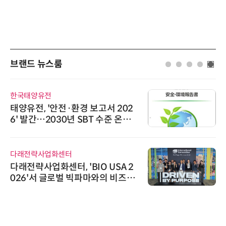
브랜드 뉴스룸
한국태양유전
태양유전, '안전·환경 보고서 202
6' 발간…2030년 SBT 수준 온실
가스 감축 추진
다래전략사업화센터
다래전략사업화센터, 'BIO USA 2
026'서 글로벌 빅파마와의 비즈니
스 미팅 지원…K-바이오 해외 진출
교두보 확보