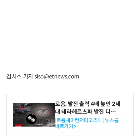
김시소 기자 siso@etnews.com
로옴, 발진 출력 4배 높인 2세
대 테라헤르츠파 발진 디바이
스 개발
[로옴세미컨덕터코리아] 뉴스룸
바로가기>