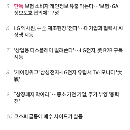
5
단독
보험 소비자 개인정보 유출 막는다…'보험·GA
정보보호 협의체' 구성
6
LG 엑사원, 中企 제조현장 '전파'…대기업과 협력사 AI
상생 시동
7
'상업용 디스플레이 빌려쓴다' …LG전자, 美 B2B 구독
시동
8
'게이밍위크' 삼성전자-LG전자 유럽서 TV·모니터 '大
戰'
9
“상장폐지 막아라”…중소 가전 기업, 주가 부양 '총력
전'
10
코스피 급등에 매수 사이드카 발동