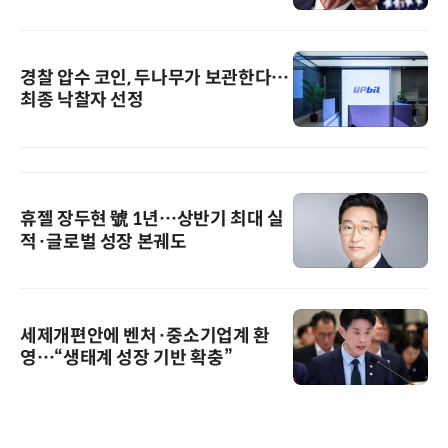
경찰 압수 코인, 두나무가 보관한다…
최종 낙찰자 선정
휴젤 장두현 號 1년…상반기 최대 실
적·글로벌 성장 본궤도
세제개편안에 벤처·중소기업계 환
영…“생태계 성장 기반 확충”