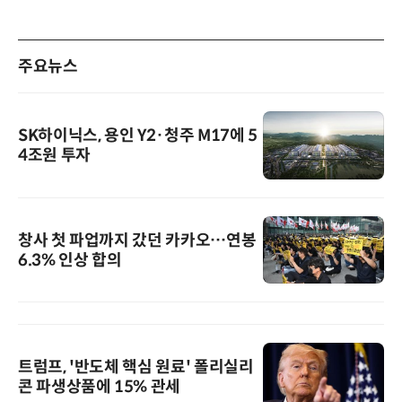
주요뉴스
SK하이닉스, 용인 Y2·청주 M17에 5
4조원 투자
창사 첫 파업까지 갔던 카카오…연봉
6.3% 인상 합의
트럼프, '반도체 핵심 원료' 폴리실리
콘 파생상품에 15% 관세