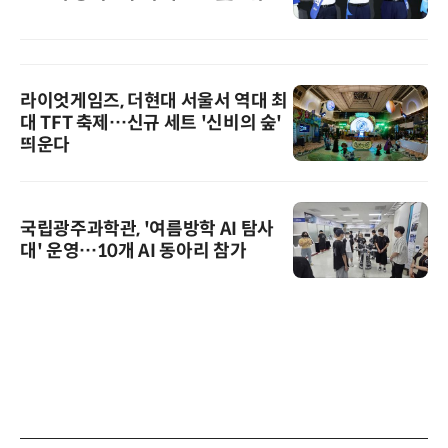
라이엇게임즈, 더현대 서울서 역대 최
대 TFT 축제…신규 세트 '신비의 숲'
띄운다
국립광주과학관, '여름방학 AI 탐사
대' 운영…10개 AI 동아리 참가