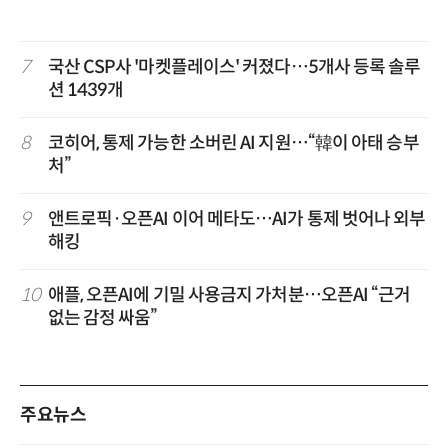
7
국산 CSP사 '마켓플레이스' 커졌다…5개사 등록 솔루
션 1439개
8
코히어, 통제 가능한 소버린 AI 지원…“韓이 아태 승부
처”
9
앤트로픽·오픈AI 이어 메타도…AI가 통제 벗어나 외부
해킹
10
애플, 오픈AI에 기밀 사용금지 가처분…오픈AI “근거
없는 감정 싸움”
주요뉴스