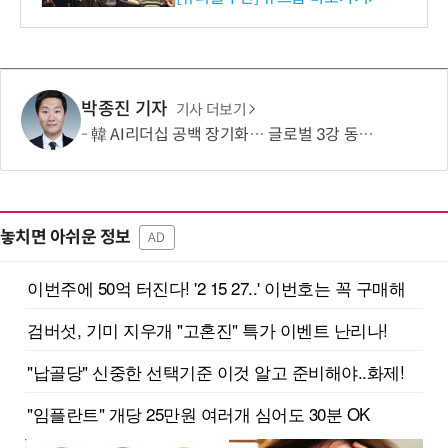
박종진 기자
기사 더보기
韓 AI리더십 공백 장기화… 글로벌 3강 동력 꺼져간다
놓치면 아쉬운 정보
AD