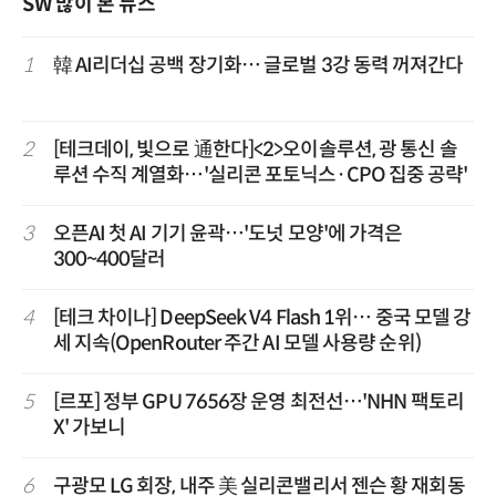
SW 많이 본 뉴스
1
韓 AI리더십 공백 장기화… 글로벌 3강 동력 꺼져간다
2
[테크데이, 빛으로 通한다]<2>오이솔루션, 광 통신 솔
루션 수직 계열화…'실리콘 포토닉스·CPO 집중 공략'
3
오픈AI 첫 AI 기기 윤곽…'도넛 모양'에 가격은
300~400달러
4
[테크 차이나] DeepSeek V4 Flash 1위… 중국 모델 강
세 지속(OpenRouter 주간 AI 모델 사용량 순위)
5
[르포] 정부 GPU 7656장 운영 최전선…'NHN 팩토리
X' 가보니
6
구광모 LG 회장, 내주 美 실리콘밸리서 젠슨 황 재회동