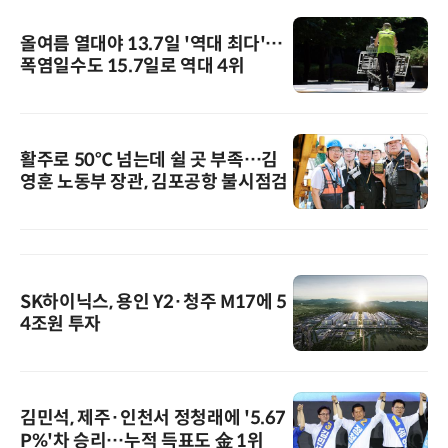
올여름 열대야 13.7일 '역대 최다'…
폭염일수도 15.7일로 역대 4위
활주로 50℃ 넘는데 쉴 곳 부족…김
영훈 노동부 장관, 김포공항 불시점검
SK하이닉스, 용인 Y2·청주 M17에 5
4조원 투자
김민석, 제주·인천서 정청래에 '5.67
P%'차 승리…누적 득표도 金 1위