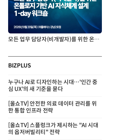
모든 업무 담당자(비개발자)를 위한 온톨로지 기반 AI 지식체계 설계 1-day 워크숍
BIZPLUS
누구나 AI로 디자인하는 시대…'인간 중
심 UX'의 새 기준을 묻다
[올쇼TV] 안전한 의료 데이터 관리를 위
한 통합 인프라 전략
[올쇼TV] 스플렁크가 제시하는 "AI 시대
의 옵저버빌리티" 전략