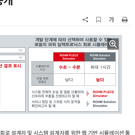
 공개
7
“상장폐지 막아라”…중소 가전 기업
주가 부양 '총력전'
8
'상업용 디스플레이 빌려쓴다' …LG
전자, 美 B2B 구독 시동
9
[사설] 美 AIDC 냉각 시장, 우리도 현
지 대응을
10
쿠첸, 2026년형 '브레인 밥솥' 출
시…“표정으로 작동 상태 구분”
 회로 설계자 및 시스템 설계자를 위한 웹 기반 시뮬레이션 툴