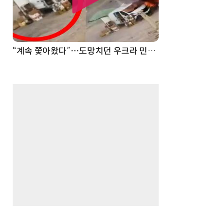
“계속 쫓아왔다”…도망치던 우크라 민간인 공격한 러 자폭 드론