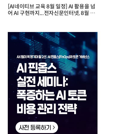
[AI네이티브 교육 8월 일정] AI 활용을 넘
어 AI 구현까지...전자신문인터넷, 8월 실
전 교육·워크숍 개최 발행일 : 2026-07-
23 10:46