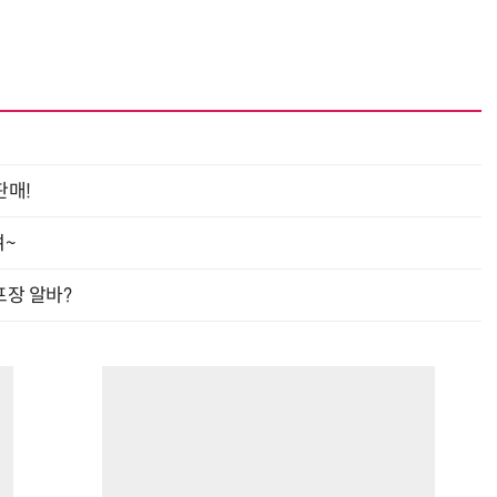
거미줄 쏘고 자동 회수까지…현실판 스파이더맨 웹 슈터
70년 만에 돌아온 시베리아호랑이…카자흐스탄 야생에 풀렸다
판매!
여~
프장 알바?