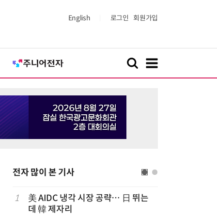
English
로그인
회원가입
전자 많이 본 기사
1
美 AIDC 냉각 시장 공략… 日 뛰는
6
LG전자 
데 韓 제자리
기존 청소