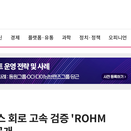
신
경제
플랫폼·유통
과학
정치·정책
오피니언
 회로 고속 검증 'ROHM
6
LG전자 “로니 판매량, 역대 최다…
기존 청소로봇 대비 3배 증가”