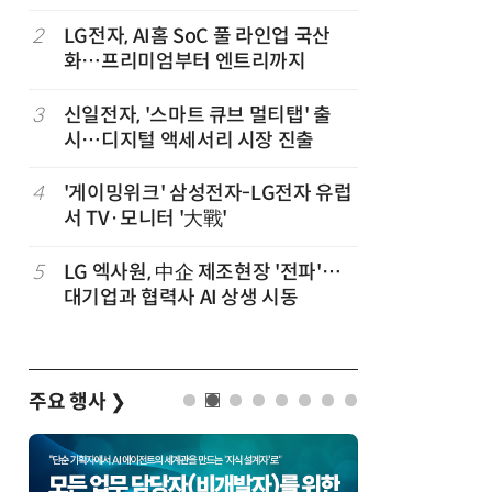
,
2
LG전자, AI홈 SoC 풀 라인업 국산
7
“상장폐지
화…프리미엄부터 엔트리까지
주가 부양
3
신일전자, '스마트 큐브 멀티탭' 출
8
'상업용 
시…디지털 액세서리 시장 진출
전자, 美 
4
'게이밍위크' 삼성전자-LG전자 유럽
9
[사설] 美
서 TV·모니터 '大戰'
지 대응을
5
LG 엑사원, 中企 제조현장 '전파'…
10
쿠첸, 20
대기업과 협력사 AI 상생 시동
시…“표정
주요 행사
❯