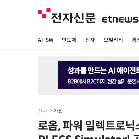
AI·SW
반도체
전자
모빌리티
통
전자
가전
로옴, 파워 일렉트로닉스