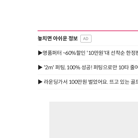
놓치면 아쉬운 정보
AD
▶명품퍼터 ~60%할인 '10만원'대 선착순 한정
▶ '2m' 퍼팅, 100% 성공! 퍼팅으로만 10타 줄
▶ 라운딩가서 100만원 벌었어요. 뜨고 있는 골