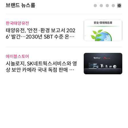
브랜드 뉴스룸
한국태양유전
태양유전, '안전·환경 보고서 202
6' 발간…2030년 SBT 수준 온실
가스 감축 추진
에이블스토어
시놀로지, SK네트웍스서비스와 영
상 보안 카메라 국내 독점 판매 파
트너십 체결