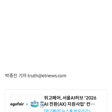
박종진 기자 truth@etnews.com
위고페어, 서울AI허브 '2026
AI 전환(AX) 지원사업' 컨소
시엄 선정
[위고페어] 뉴스룸 바로가기>