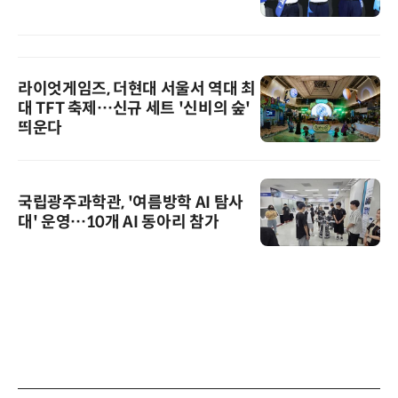
라이엇게임즈, 더현대 서울서 역대 최
대 TFT 축제…신규 세트 '신비의 숲'
띄운다
국립광주과학관, '여름방학 AI 탐사
대' 운영…10개 AI 동아리 참가