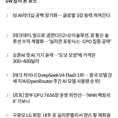
SW 많이 본 뉴스
1
韓 AI리더십 공백 장기화… 글로벌 3강 동력 꺼져간다
2
[테크데이, 빛으로 通한다]<2>오이솔루션, 광 통신 솔
루션 수직 계열화…'실리콘 포토닉스·CPO 집중 공략'
3
오픈AI 첫 AI 기기 윤곽…'도넛 모양'에 가격은
300~400달러
4
[테크 차이나] DeepSeek V4 Flash 1위… 중국 모델 강
세 지속(OpenRouter 주간 AI 모델 사용량 순위)
5
[르포] 정부 GPU 7656장 운영 최전선…'NHN 팩토리
X' 가보니
6
구광모 LG 회장, 내주 美 실리콘밸리서 젠슨 황 재회동