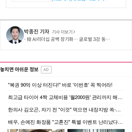
박종진 기자
기사 더보기
韓 AI리더십 공백 장기화… 글로벌 3강 동력 꺼져간다
놓치면 아쉬운 정보
AD