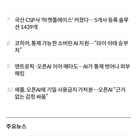
7
국산 CSP사 '마켓플레이스' 커졌다…5개사 등록 솔루
션 1439개
8
코히어, 통제 가능한 소버린 AI 지원…“韓이 아태 승부
처”
9
앤트로픽·오픈AI 이어 메타도…AI가 통제 벗어나 외부
해킹
10
애플, 오픈AI에 기밀 사용금지 가처분…오픈AI “근거
없는 감정 싸움”
주요뉴스