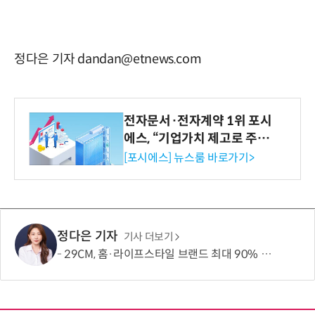
정다은 기자 dandan@etnews.com
전자문서·전자계약 1위 포시
에스, “기업가치 제고로 주주
환원 강화” 계획 공시
[포시에스] 뉴스룸 바로가기>
정다은 기자
기사 더보기
29CM, 홈·라이프스타일 브랜드 최대 90% 할인 '이구홈위크' 실시