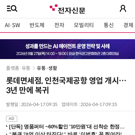
AI·SW
반도체
전자
모빌리티
통신
경제
플랫폼·유통
유통·생활
롯데면세점, 인천국제공항 영업 개시…
3년 만에 복귀
발행일 : 2026-04-17 09:35
업데이트 : 2026-04-17 09:35
[단독] 명품퍼터 ~60%할인 '10만원'대 선착순 한정판매!