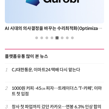
AI 시대의 의사결정을 바꾸는 수리최적화(Optimization): 실제 산업 적용 사례와 활용 전략
플랫폼유통 많이 본 뉴스
1
CJ대한통운, 이마트24 택배 다시 맡는다
2
1000원 커피·45㎝ 피자…트레이더스 'T-카페', 이마
트 첫 입점
3
창사 첫 파업까지 갔던 카카오…연봉 6.3% 인상 합의