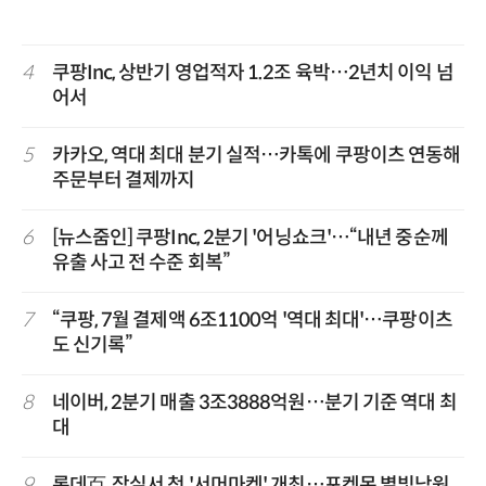
4
쿠팡Inc, 상반기 영업적자 1.2조 육박…2년치 이익 넘
어서
5
카카오, 역대 최대 분기 실적…카톡에 쿠팡이츠 연동해
주문부터 결제까지
6
[뉴스줌인] 쿠팡Inc, 2분기 '어닝쇼크'…“내년 중순께
유출 사고 전 수준 회복”
7
“쿠팡, 7월 결제액 6조1100억 '역대 최대'…쿠팡이츠
도 신기록”
8
네이버, 2분기 매출 3조3888억원…분기 기준 역대 최
대
9
롯데百, 잠실서 첫 '서머마켓' 개최…포켓몬 별빛낙원