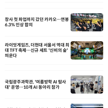
창사 첫 파업까지 갔던 카카오…연봉
6.3% 인상 합의
라이엇게임즈, 더현대 서울서 역대 최
대 TFT 축제…신규 세트 '신비의 숲'
띄운다
국립광주과학관, '여름방학 AI 탐사
대' 운영…10개 AI 동아리 참가