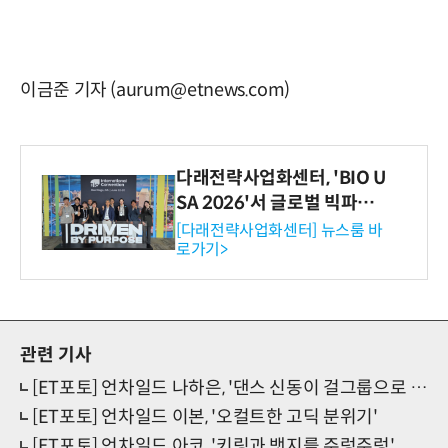
이금준 기자 (aurum@etnews.com)
다래전략사업화센터, 'BIO U
SA 2026'서 글로벌 빅파마
와의 비즈니스 미팅 지원…K
[다래전략사업화센터] 뉴스룸 바
로가기>
-바이오 해외 진출 교두보 확
보
관련 기사
[ET포토] 언차일드 나하은, '댄스 신동이 걸그룹으로 데뷔'
[ET포토] 언차일드 이본, '오컬트한 고딕 분위기'
[ET포토] 언차일드 아코, '키링과 뱃지를 주렁주렁'