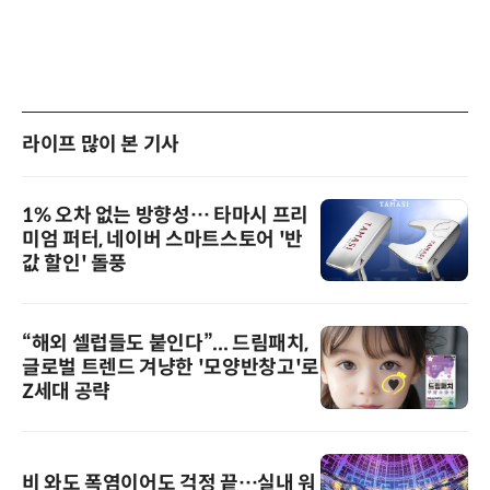
라이프 많이 본 기사
1% 오차 없는 방향성… 타마시 프리
미엄 퍼터, 네이버 스마트스토어 '반
값 할인' 돌풍
“해외 셀럽들도 붙인다”... 드림패치,
글로벌 트렌드 겨냥한 '모양반창고'로
Z세대 공략
비 와도 폭염이어도 걱정 끝…실내 워