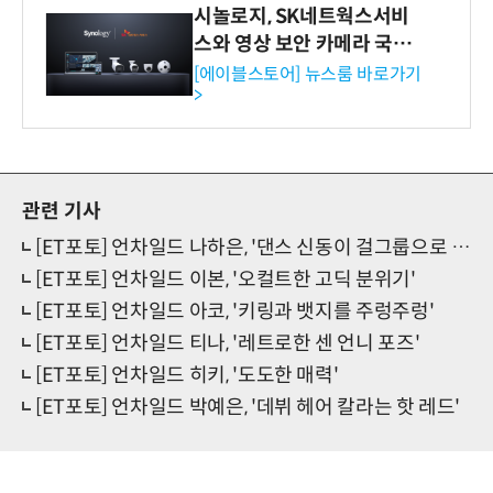
시놀로지, SK네트웍스서비
스와 영상 보안 카메라 국내
독점 판매 파트너십 체결
[에이블스토어] 뉴스룸 바로가기
>
관련 기사
[ET포토] 언차일드 나하은, '댄스 신동이 걸그룹으로 데뷔'
[ET포토] 언차일드 이본, '오컬트한 고딕 분위기'
[ET포토] 언차일드 아코, '키링과 뱃지를 주렁주렁'
[ET포토] 언차일드 티나, '레트로한 센 언니 포즈'
[ET포토] 언차일드 히키, '도도한 매력'
[ET포토] 언차일드 박예은, '데뷔 헤어 칼라는 핫 레드'