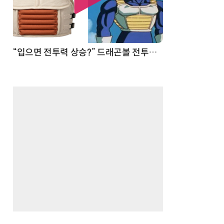
 순간
“입으면 전투력 상승?” 드래곤볼 전투복 닮은 중량조끼