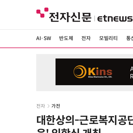
AI·SW
반도체
전자
모빌리티
통
전자
가전
대한상의-근로복지공단