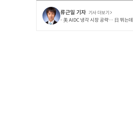
류근일 기자
기사 더보기
美 AIDC 냉각 시장 공략… 日 뛰는