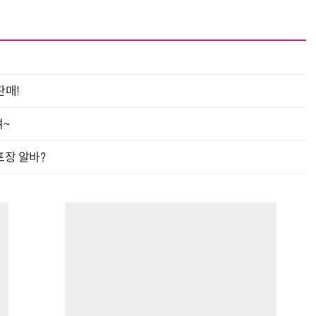
판매!
여~
프장 알바?