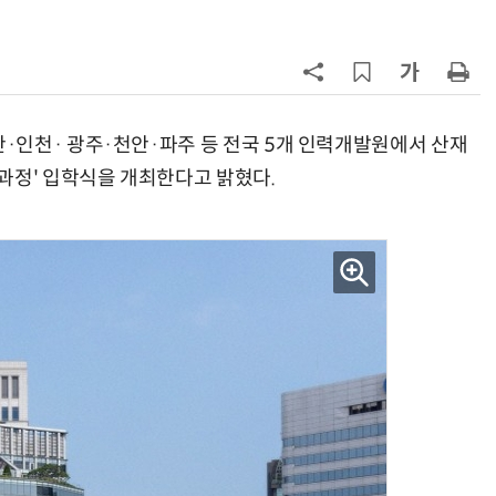
7
“상장폐지 막아라”…중소 가전 기업
주가 부양 '총력전'
8
[사설] 美 AIDC 냉각 시장, 우리도 현
지 대응을
·인천· 광주·천안·파주 등 전국 5개 인력개발원에서 산재
과정' 입학식을 개최한다고 밝혔다.
9
바디프랜드, '미니' 브랜드 글로벌 확
장…美 이어 동남아·유럽 진출
10
[ET단상] 2026 세제개편안, 성장지
향적 세제를 바란다