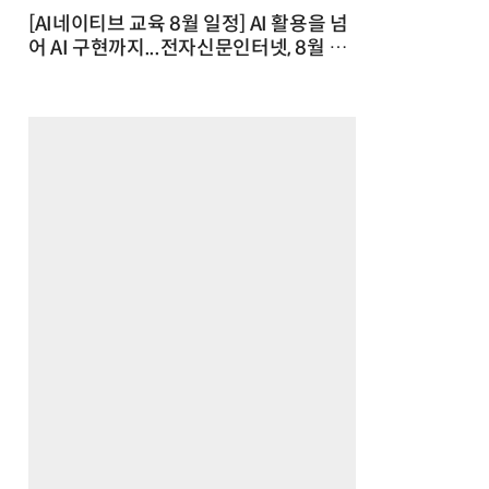
[AI네이티브 교육 8월 일정] AI 활용을 넘
어 AI 구현까지...전자신문인터넷, 8월 실
전 교육·워크숍 개최 발행일 : 2026-07-
23 10:46