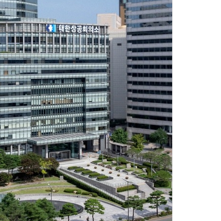
AI Native Enterprise를 지원하는 AI Ready Data 플랫폼 활용 전략
AI 시대의 옵저버빌리티: GPU·LLM 모니터링부터 AI 기반 장애 대응까지