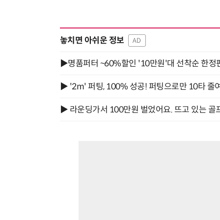
놓치면 아쉬운 정보
AD
▶명품퍼터 ~60%할인 '10만원'대 선착순 한정
▶ '2m' 퍼팅, 100% 성공! 퍼팅으로만 10타 줄
▶ 라운딩가서 100만원 벌었어요. 뜨고 있는 골