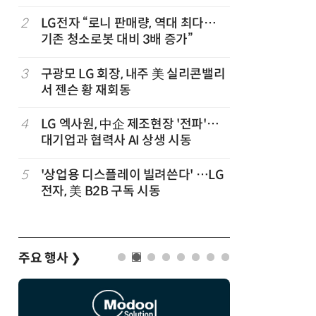
,
2
LG전자 “로니 판매량, 역대 최다…
7
“상장폐지
기존 청소로봇 대비 3배 증가”
주가 부양
3
구광모 LG 회장, 내주 美 실리콘밸리
8
[사설] 美
서 젠슨 황 재회동
지 대응을
4
LG 엑사원, 中企 제조현장 '전파'…
9
바디프랜드
대기업과 협력사 AI 상생 시동
장…美 이
5
'상업용 디스플레이 빌려쓴다' …LG
10
[ET단상]
전자, 美 B2B 구독 시동
향적 세제
주요 행사
❯