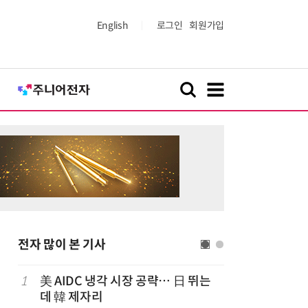
English
로그인
회원가입
전자 많이 본 기사
럽
1
美 AIDC 냉각 시장 공략… 日 뛰는
6
'게이밍위
데 韓 제자리
서 TV·모