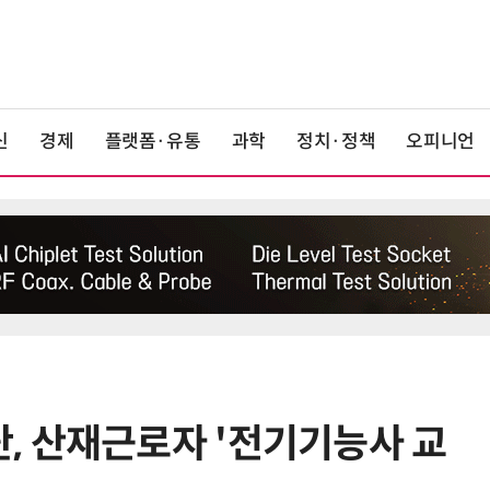
신
경제
플랫폼·유통
과학
정치·정책
오피니언
, 산재근로자 '전기기능사 교
6
'게이밍위크' 삼성전자-LG전자 유
서 TV·모니터 '大戰'