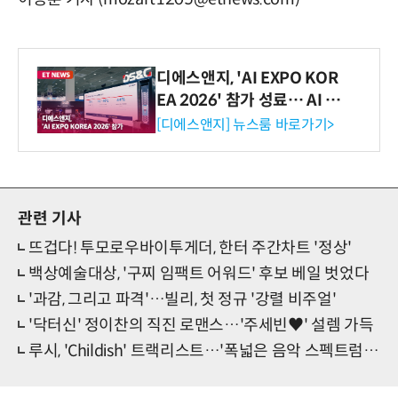
디에스앤지, 'AI EXPO KOR
EA 2026' 참가 성료… AI 전
생애주기 아우르는 통합 솔루
[디에스앤지] 뉴스룸 바로가기>
션 선봬 [영상]
관련 기사
뜨겁다! 투모로우바이투게더, 한터 주간차트 '정상'
백상예술대상, '구찌 임팩트 어워드' 후보 베일 벗었다
'과감, 그리고 파격'…빌리, 첫 정규 '강렬 비주얼'
'닥터신' 정이찬의 직진 로맨스…'주세빈♥' 설렘 가득
루시, 'Childish' 트랙리스트…'폭넓은 음악 스펙트럼' 주목