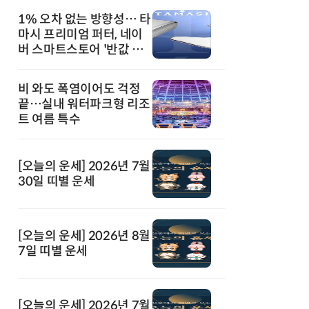
1% 오차 없는 방향성… 타
마시 프리미엄 퍼터, 네이
버 스마트스토어 '반값 할
인' 돌풍
비 와도 폭염이어도 걱정
끝…실내 워터파크형 리조
트 여름 특수
[오늘의 운세] 2026년 7월
30일 띠별 운세
[오늘의 운세] 2026년 8월
7일 띠별 운세
[오늘의 운세] 2026년 7월