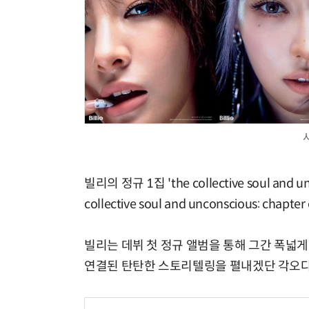
빌리의 정규 1집 'the collective soul and 
collective soul and unconscious: ch
빌리는 데뷔 첫 정규 앨범을 통해 그간 폭넓
연결된 탄탄한 스토리텔링을 펼내겠단 각오다