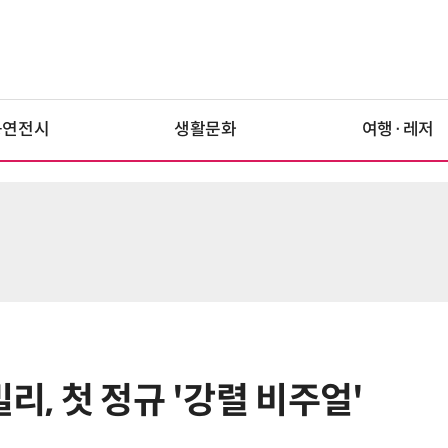
공연전시
생활문화
여행·레저
리, 첫 정규 '강렬 비주얼'