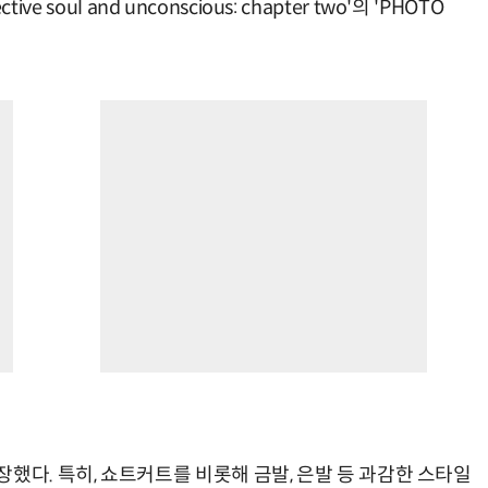
ve soul and unconscious: chapter two'의 'PHOTO
했다. 특히, 쇼트커트를 비롯해 금발, 은발 등 과감한 스타일