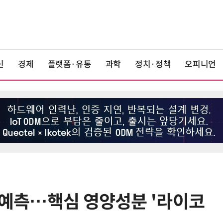
신
경제
플랫폼·유통
과학
정치·정책
오피니언
로 예측…핵심 영양성분 '라이코
6
앤트로픽·오픈AI 이어 메타도…AI
가 통제 벗어나 외부 해킹