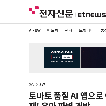
AI·SW
반도체
전자
모빌리티
통
SW
SW
토마토 품질 AI 앱으