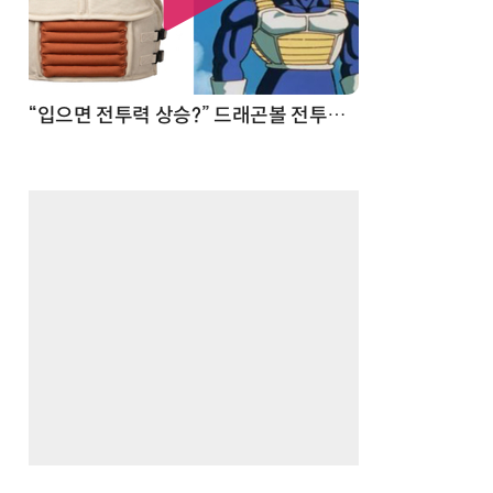
 순간
“입으면 전투력 상승?” 드래곤볼 전투복 닮은 중량조끼