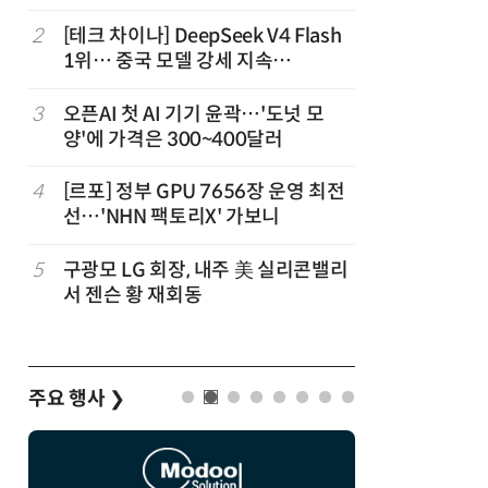
2
[테크 차이나] DeepSeek V4 Flash
7
오픈AI,
1위… 중국 모델 강세 지속
업용 챗G
(OpenRouter 주간 AI 모델 사용량
순위)
3
오픈AI 첫 AI 기기 윤곽…'도넛 모
8
모두의 A
양'에 가격은 300~400달러
폼 참전
4
[르포] 정부 GPU 7656장 운영 최전
9
“포항을 
선…'NHN 팩토리X' 가보니
로”…포항T
로벌 협력
5
구광모 LG 회장, 내주 美 실리콘밸리
10
오픈AI, 
서 젠슨 황 재회동
한 지원…
주요 행사
❯