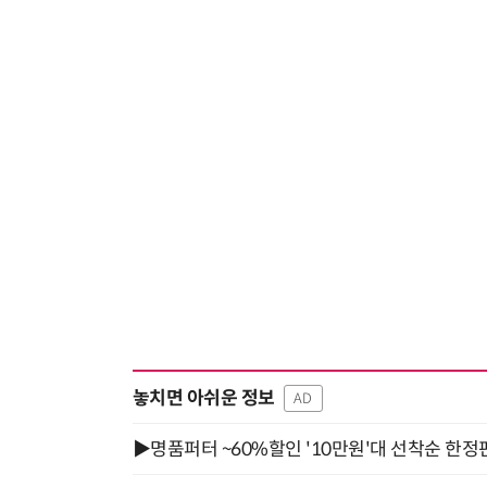
놓치면 아쉬운 정보
AD
▶명품퍼터 ~60%할인 '10만원'대 선착순 한정