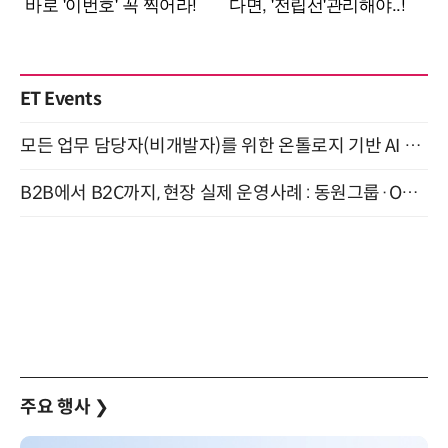
ET Events
모든 업무 담당자(비개발자)를 위한 온톨로지 기반 AI 지식체계 설계 1-day 워크숍 8월 20일 개최
B2B에서 B2C까지, 현장 실제 운영사례 : 동원그룹·OCI·다이닝브랜즈그룹·당근 (8/27)
주요 행사
❯