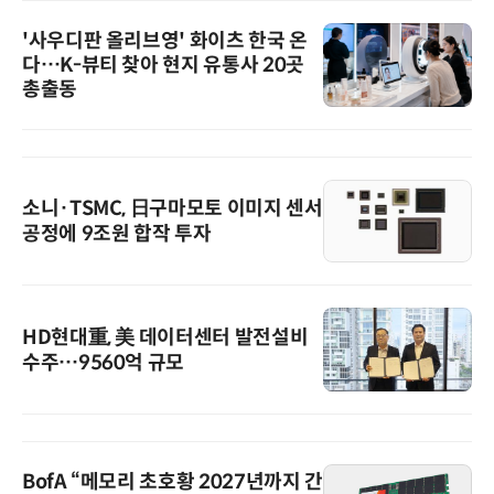
'사우디판 올리브영' 화이츠 한국 온
다…K-뷰티 찾아 현지 유통사 20곳
총출동
소니·TSMC, 日구마모토 이미지 센서
공정에 9조원 합작 투자
HD현대重, 美 데이터센터 발전설비
수주…9560억 규모
BofA “메모리 초호황 2027년까지 간