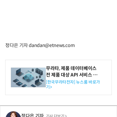
정다은 기자 dandan@etnews.com
무라타, 제품 데이터베이스
전 제품 대상 API 서비스 제
공…73개 제품 카테고리로
[한국무라타전자] 뉴스룸 바로가
기>
확대
정다은 기자
기사 더보기