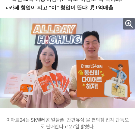
이마트24는 SK텔레콤 알뜰폰 '간편유심'을 편의점 업계 단독으
로 판매한다고 27일 밝혔다.