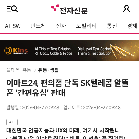
AI·SW
반도체
전자
모빌리티
통신
경제
플랫폼·유통
유통·생활
이마트24, 편의점 단독 SK텔레콤 알뜰
폰 '간편유심' 판매
발행일 : 2026-04-27 09:48
업데이트 : 2026-04-27 09:48
대한민국 인공지능과 UX의 미래, 여기서 시작됩니다! (9/2 강남역)