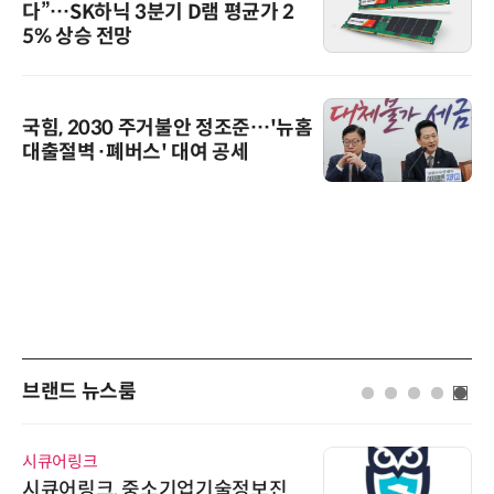
다”…SK하닉 3분기 D램 평균가 2
5% 상승 전망
국힘, 2030 주거불안 정조준…'뉴홈
대출절벽·폐버스' 대여 공세
브랜드 뉴스룸
시큐어링크
시큐어링크, 중소기업기술정보진