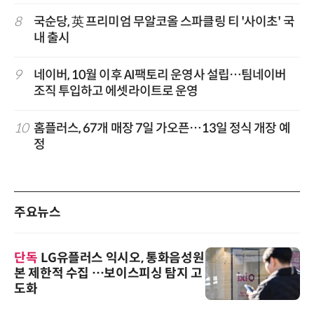
8
국순당, 英 프리미엄 무알코올 스파클링 티 '사이초' 국
내 출시
9
네이버, 10월 이후 AI팩토리 운영사 설립…팀네이버
조직 투입하고 에셋라이트로 운영
10
홈플러스, 67개 매장 7일 가오픈…13일 정식 개장 예
정
주요뉴스
단독
LG유플러스 익시오, 통화음성원
본 제한적 수집 …보이스피싱 탐지 고
도화