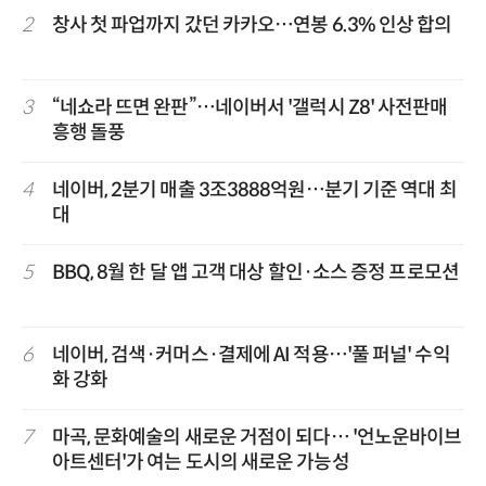
2
창사 첫 파업까지 갔던 카카오…연봉 6.3% 인상 합의
3
“네쇼라 뜨면 완판”…네이버서 '갤럭시 Z8' 사전판매
흥행 돌풍
4
네이버, 2분기 매출 3조3888억원…분기 기준 역대 최
대
5
BBQ, 8월 한 달 앱 고객 대상 할인·소스 증정 프로모션
6
네이버, 검색·커머스·결제에 AI 적용…'풀 퍼널' 수익
화 강화
7
마곡, 문화예술의 새로운 거점이 되다… '언노운바이브
아트센터'가 여는 도시의 새로운 가능성