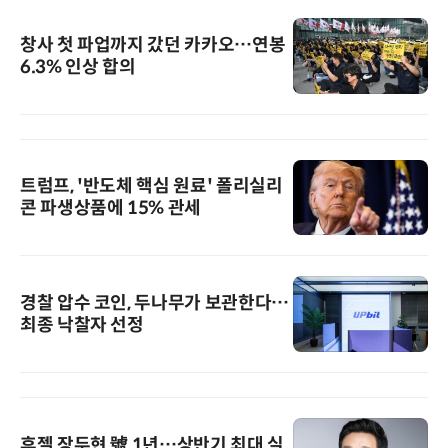
창사 첫 파업까지 갔던 카카오…연봉
6.3% 인상 합의
트럼프, '반도체 핵심 원료' 폴리실리
콘 파생상품에 15% 관세
경찰 압수 코인, 두나무가 보관한다…
최종 낙찰자 선정
휴젤 장두현 號 1년…상반기 최대 실