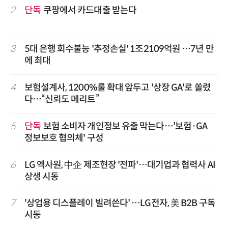
2
단독
쿠팡에서 카드대출 받는다
3
5대 은행 회수불능 '추정손실' 1조2109억원 …7년 만
에 최대
4
보험설계사, 1200%룰 확대 앞두고 '상장 GA'로 쏠렸
다…“신뢰도 메리트”
5
단독
보험 소비자 개인정보 유출 막는다…'보험·GA
정보보호 협의체' 구성
6
LG 엑사원, 中企 제조현장 '전파'…대기업과 협력사 AI
상생 시동
7
'상업용 디스플레이 빌려쓴다' …LG전자, 美 B2B 구독
시동