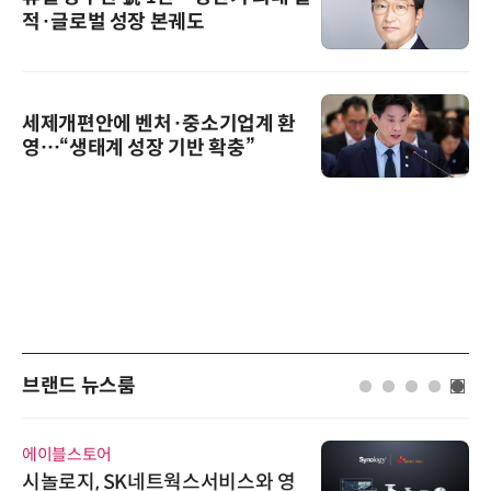
적·글로벌 성장 본궤도
세제개편안에 벤처·중소기업계 환
영…“생태계 성장 기반 확충”
브랜드 뉴스룸
에이블스토어
시놀로지, SK네트웍스서비스와 영