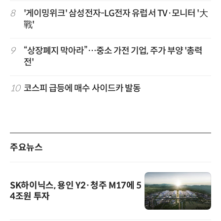
8
'게이밍위크' 삼성전자-LG전자 유럽서 TV·모니터 '大
戰'
9
“상장폐지 막아라”…중소 가전 기업, 주가 부양 '총력
전'
10
코스피 급등에 매수 사이드카 발동
주요뉴스
SK하이닉스, 용인 Y2·청주 M17에 5
4조원 투자