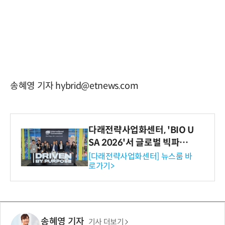
송혜영 기자 hybrid@etnews.com
다래전략사업화센터, 'BIO U
SA 2026'서 글로벌 빅파마
와의 비즈니스 미팅 지원…K
[다래전략사업화센터] 뉴스룸 바
로가기>
-바이오 해외 진출 교두보 확
보
송혜영 기자
기사 더보기