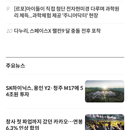
9
[르포]아이들이 직접 첨단 전자현미경 다루며 과학원
리 체득...과학체험 제공 '주니어닥터' 현장
10
다누리, 스페이스X 팰컨9 달 충돌 전후 포착
주요뉴스
SK하이닉스, 용인 Y2·청주 M17에 5
4조원 투자
창사 첫 파업까지 갔던 카카오…연봉
6.3% 인상 합의