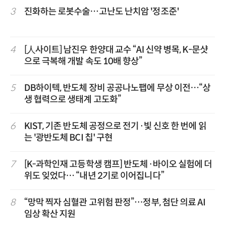
3
진화하는 로봇수술…고난도 난치암 '정조준'
4
[人사이트] 남진우 한양대 교수 “AI 신약 병목, K-문샷
으로 극복해 개발 속도 10배 향상”
5
DB하이텍, 반도체 장비 공공나노팹에 무상 이전…“상
생 협력으로 생태계 고도화”
6
KIST, 기존 반도체 공정으로 전기·빛 신호 한 번에 읽
는 '광반도체 BCI 칩' 구현
7
[K-과학인재 고등학생 캠프] 반도체·바이오 실험에 더
위도 잊었다… “내년 2기로 이어집니다”
8
“망막 찍자 심혈관 고위험 판정”…정부, 첨단 의료 AI
임상 확산 지원