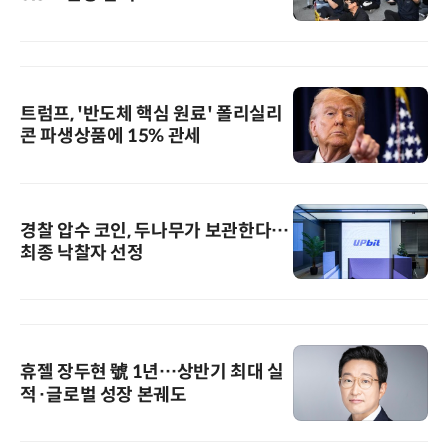
트럼프, '반도체 핵심 원료' 폴리실리
콘 파생상품에 15% 관세
경찰 압수 코인, 두나무가 보관한다…
최종 낙찰자 선정
휴젤 장두현 號 1년…상반기 최대 실
적·글로벌 성장 본궤도