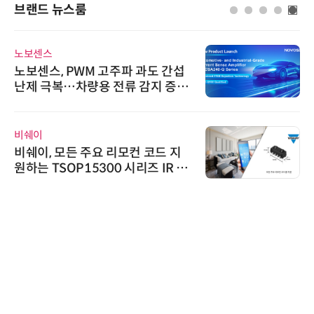
브랜드 뉴스룸
슈퍼솔루션
파 과도 간섭
슈퍼솔루션, 2026 Next-G
류 감지 증폭
ooling Summit 성황리
위고페어
컨 코드 지
위고페어, 서울AI허브 '202
시리즈 IR 수
환(AX) 지원사업' 컨소시
디에스앤지
디에스앤지, 'AI EXPO K
26' 참가 성료… AI 전 
우르는 통합 솔루션 선봬