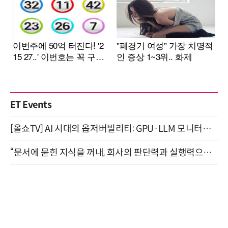
ET Events
[올쇼TV] AI 시대의 옵저버빌리티: GPU·LLM 모니터링부터 AI 기반 장애 대응까지 (8/11 생방송)
“문서에 묻힌 지식을 꺼내, 회사의 판단력과 실행력으로 바꾸다” (8/20)