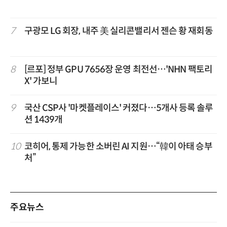
7
구광모 LG 회장, 내주 美 실리콘밸리서 젠슨 황 재회동
8
[르포] 정부 GPU 7656장 운영 최전선…'NHN 팩토리
X' 가보니
9
국산 CSP사 '마켓플레이스' 커졌다…5개사 등록 솔루
션 1439개
10
코히어, 통제 가능한 소버린 AI 지원…“韓이 아태 승부
처”
주요뉴스