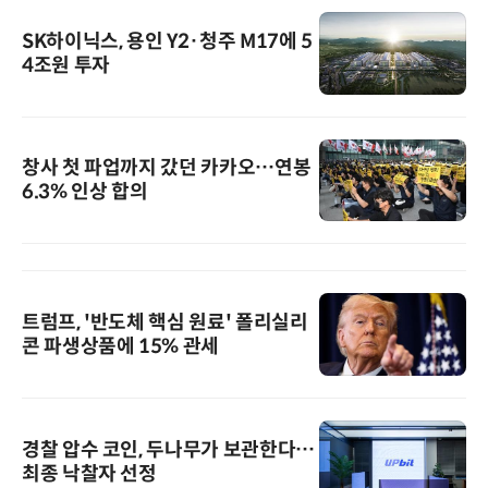
SK하이닉스, 용인 Y2·청주 M17에 5
4조원 투자
창사 첫 파업까지 갔던 카카오…연봉
6.3% 인상 합의
트럼프, '반도체 핵심 원료' 폴리실리
콘 파생상품에 15% 관세
경찰 압수 코인, 두나무가 보관한다…
최종 낙찰자 선정