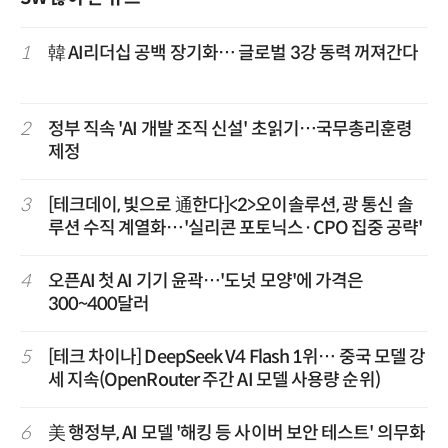
1
韓 AI리더십 공백 장기화… 글로벌 3강 동력 꺼져간다
2
정부 직속 'AI 개발 조직 신설' 초읽기…국무총리훈령
제정
3
[테크데이, 빛으로 通한다]<2>오이솔루션, 광 통신 솔
루션 수직 계열화…'실리콘 포토닉스·CPO 집중 공략'
4
오픈AI 첫 AI 기기 윤곽…'도넛 모양'에 가격은
300~400달러
5
[테크 차이나] DeepSeek V4 Flash 1위… 중국 모델 강
세 지속(OpenRouter 주간 AI 모델 사용량 순위)
6
美 행정부, AI 모델 '해킹 등 사이버 보안 테스트' 의무화