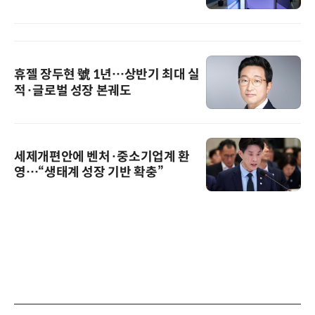
휴젤 장두현 號 1년…상반기 최대 실
적·글로벌 성장 본궤도
세제개편안에 벤처·중소기업계 환
영…“생태계 성장 기반 확충”