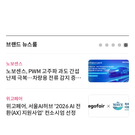
브랜드 뉴스룸
노보센스
노보센스, PWM 고주파 과도 간섭
난제 극복…차량용 전류 감지 증폭
기
위고페어
위고페어, 서울AI허브 '2026 AI 전
환(AX) 지원사업' 컨소시엄 선정