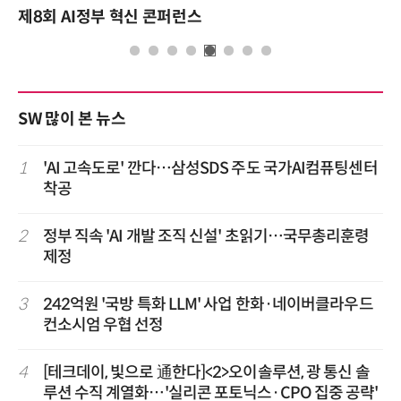
제8회 AI정부 혁신 콘퍼런스
SW 많이 본 뉴스
1
'AI 고속도로' 깐다…삼성SDS 주도 국가AI컴퓨팅센터
착공
2
정부 직속 'AI 개발 조직 신설' 초읽기…국무총리훈령
제정
3
242억원 '국방 특화 LLM' 사업 한화·네이버클라우드
컨소시엄 우협 선정
4
[테크데이, 빛으로 通한다]<2>오이솔루션, 광 통신 솔
루션 수직 계열화…'실리콘 포토닉스·CPO 집중 공략'