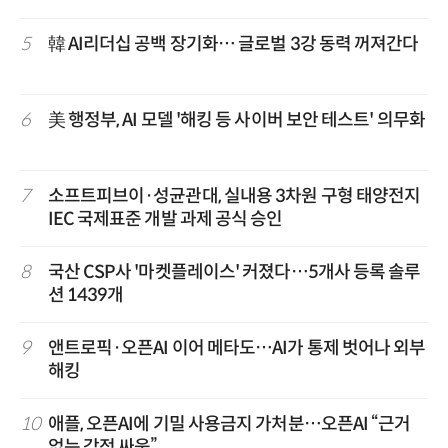
5
韓 AI리더십 공백 장기화… 글로벌 3강 동력 꺼져간다
6
美 행정부, AI 모델 '해킹 등 사이버 보안 테스트' 의무화
7
소프트피브이·성균관대, 실내용 3차원 구형 태양전지
IEC 국제표준 개발 과제 공식 승인
8
국산 CSP사 '마켓플레이스' 커졌다…5개사 등록 솔루
션 1439개
9
앤트로픽·오픈AI 이어 메타도…AI가 통제 벗어나 외부
해킹
10
애플, 오픈AI에 기밀 사용금지 가처분…오픈AI “근거
없는 감정 싸움”