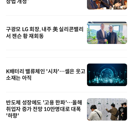
상법 개정”
구광모 LG 회장, 내주 美 실리콘밸리
서 젠슨 황 재회동
K배터리 밸류체인 '시차'…셀은 웃고
소재는 아직
반도체 성장에도 '고용 한파'…올해
취업자 증가 전망 10만명대로 대폭
'하향'