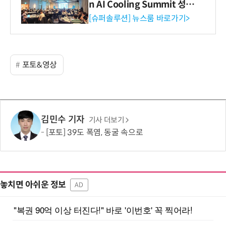
n AI Cooling Summit 성황
리 성료
[슈퍼솔루션] 뉴스룸 바로가기>
포토&영상
김민수 기자
기사 더보기
[포토] 39도 폭염, 동굴 속으로
놓치면 아쉬운 정보
AD