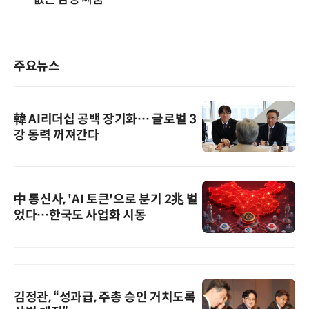
주요뉴스
韓 AI리더십 공백 장기화… 글로벌 3
강 동력 꺼져간다
中 통신사, 'AI 토큰'으로 분기 2兆 벌
었다…한국도 사업화 시동
김정관, “성과급, 주총 승인 거치도록