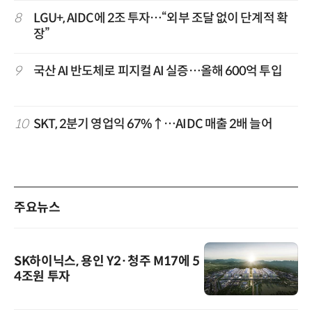
8
LGU+, AIDC에 2조 투자…“외부 조달 없이 단계적 확
장”
9
국산 AI 반도체로 피지컬 AI 실증…올해 600억 투입
10
SKT, 2분기 영업익 67%↑…AIDC 매출 2배 늘어
주요뉴스
SK하이닉스, 용인 Y2·청주 M17에 5
4조원 투자