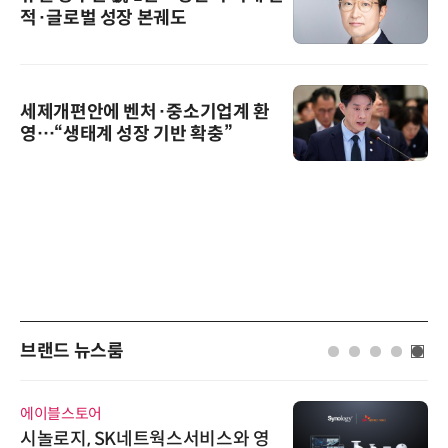
적·글로벌 성장 본궤도
세제개편안에 벤처·중소기업계 환
영…“생태계 성장 기반 확충”
브랜드 뉴스룸
에이블스토어
시놀로지, SK네트웍스서비스와 영