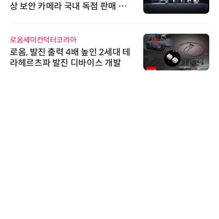
상 보안 카메라 국내 독점 판매 파
트너십 체결
로옴세미컨덕터코리아
로옴, 발진 출력 4배 높인 2세대 테
라헤르츠파 발진 디바이스 개발