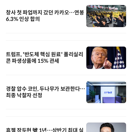
창사 첫 파업까지 갔던 카카오…연봉
6.3% 인상 합의
트럼프, '반도체 핵심 원료' 폴리실리
콘 파생상품에 15% 관세
경찰 압수 코인, 두나무가 보관한다…
최종 낙찰자 선정
휴젤 장두현 號 1년…상반기 최대 실