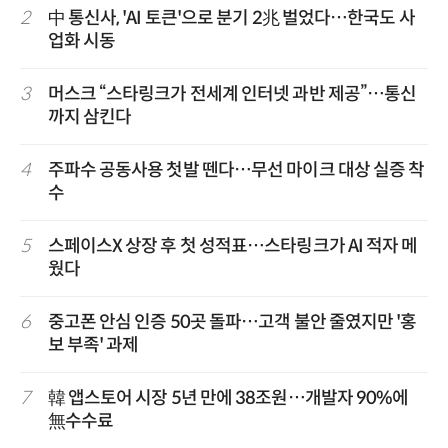
2
中 통신사, 'AI 토큰'으로 분기 2兆 벌었다…한국도 사
업화 시동
3
머스크 “스타링크가 전세계 인터넷 과반 제공”…통신
까지 삼킨다
4
주파수 공동사용 첫발 뗀다…무선 마이크 대상 실증 착
수
5
스페이스X 상장 후 첫 성적표…스타링크가 AI 적자 메
웠다
6
중고폰 안심 인증 50곳 돌파…고객 불안 줄였지만 '홍
보 부족' 과제
7
韓 앱스토어 시장 5년 만에 38조원…개발자 90%에
無수수료