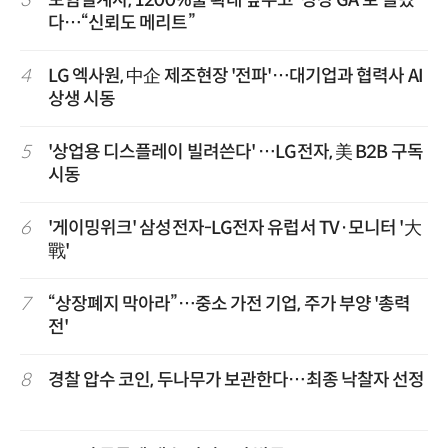
3
보험설계사, 1200%룰 확대 앞두고 '상장 GA'로 쏠렸
다…“신뢰도 메리트”
4
LG 엑사원, 中企 제조현장 '전파'…대기업과 협력사 AI
상생 시동
5
'상업용 디스플레이 빌려쓴다' …LG전자, 美 B2B 구독
시동
6
'게이밍위크' 삼성전자-LG전자 유럽서 TV·모니터 '大
戰'
7
“상장폐지 막아라”…중소 가전 기업, 주가 부양 '총력
전'
8
경찰 압수 코인, 두나무가 보관한다…최종 낙찰자 선정