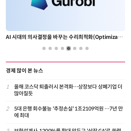
AI 시대의 의사결정을 바꾸는 수리최적화(Optimization): 실제 산업 적용 사례와 활용 전략
경제 많이 본 뉴스
1
올해 코스닥 퇴출러시 본격화…상장보다 상폐기업 더
많아질듯
2
5대 은행 회수불능 '추정손실' 1조2109억원 …7년 만
에 최대