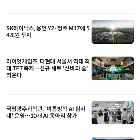
SK하이닉스, 용인 Y2·청주 M17에 5
4조원 투자
라이엇게임즈, 더현대 서울서 역대 최
대 TFT 축제…신규 세트 '신비의 숲'
띄운다
국립광주과학관, '여름방학 AI 탐사
대' 운영…10개 AI 동아리 참가