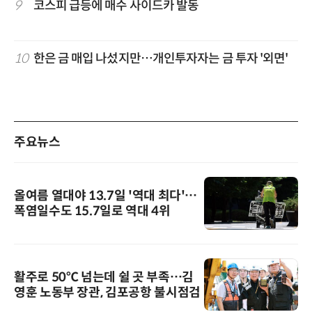
9
코스피 급등에 매수 사이드카 발동
10
한은 금 매입 나섰지만…개인투자자는 금 투자 '외면'
주요뉴스
올여름 열대야 13.7일 '역대 최다'…
폭염일수도 15.7일로 역대 4위
활주로 50℃ 넘는데 쉴 곳 부족…김
영훈 노동부 장관, 김포공항 불시점검