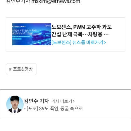
김민수기자 mskim@etnews.com
노보센스, PWM 고주파 과도
간섭 난제 극복…차량용 전
류 감지 증폭기
[노보센스] 뉴스룸 바로가기>
포토&영상
김민수 기자
기사 더보기
[포토] 39도 폭염, 동굴 속으로