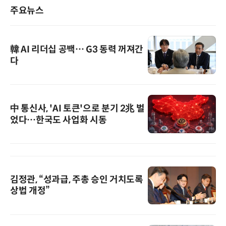
주요뉴스
韓 AI 리더십 공백… G3 동력 꺼져간
다
中 통신사, 'AI 토큰'으로 분기 2兆 벌
었다…한국도 사업화 시동
김정관, “성과급, 주총 승인 거치도록
상법 개정”