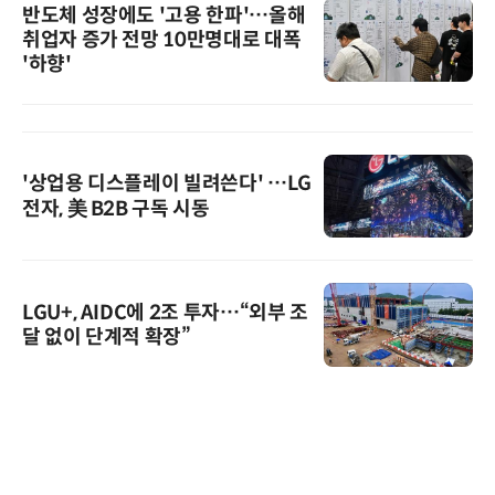
반도체 성장에도 '고용 한파'…올해
취업자 증가 전망 10만명대로 대폭
'하향'
'상업용 디스플레이 빌려쓴다' …LG
전자, 美 B2B 구독 시동
LGU+, AIDC에 2조 투자…“외부 조
달 없이 단계적 확장”