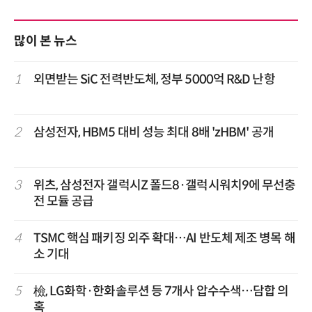
많이 본 뉴스
1
외면받는 SiC 전력반도체, 정부 5000억 R&D 난항
2
삼성전자, HBM5 대비 성능 최대 8배 'zHBM' 공개
3
위츠, 삼성전자 갤럭시Z 폴드8·갤럭시워치9에 무선충
전 모듈 공급
4
TSMC 핵심 패키징 외주 확대…AI 반도체 제조 병목 해
소 기대
5
檢, LG화학·한화솔루션 등 7개사 압수수색…담합 의
혹