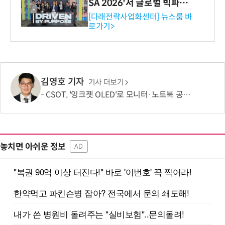
SA 2026'서 글로벌 빅파마
와의 비즈니스 미팅 지원…K
[다래전략사업화센터] 뉴스룸 바
로가기>
-바이오 해외 진출 교두보 확
보
김영호 기자
기사 더보기
CSOT, '잉크젯 OLED'로 모니터·노트북 공략 본격화…MSI 모니터 공개
놓치면 아쉬운 정보
AD