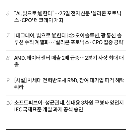
6
“AI, 빛으로 通한다”…25일 전자신문 '실리콘 포토닉
스·CPO' 테크데이 개최
7
[테크데이, 빛으로 通한다]<2>오이솔루션, 광 통신 솔
루션 수직 계열화…'실리콘 포토닉스·CPO 집중 공략'
8
AMD, 데이터센터 매출 2배 급증…2분기 사상 최대 매
출
9
[사설] 차세대 전력반도체 R&D, 참여 대기업 파격 혜택
줘라
10
소프트피브이·성균관대, 실내용 3차원 구형 태양전지
IEC 국제표준 개발 과제 공식 승인