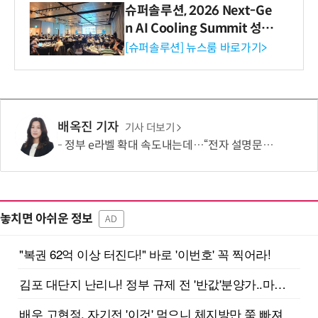
슈퍼솔루션, 2026 Next-Ge
n AI Cooling Summit 성황
리 성료
[슈퍼솔루션] 뉴스룸 바로가기>
배옥진 기자
기사 더보기
정부 e라벨 확대 속도내는데…“전자 설명문, 종이보다 불편”
놓치면 아쉬운 정보
AD