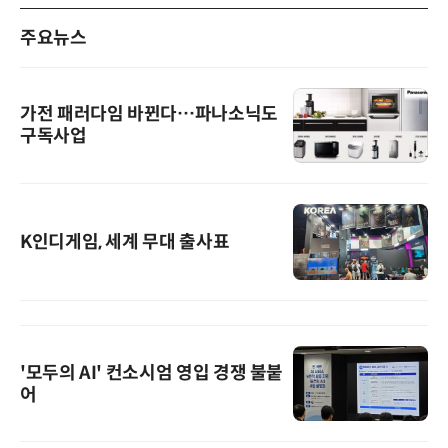
주요뉴스
가전 패러다임 바뀐다…파나소닉도
구독사업
K인디게임, 세계 무대 출사표
'모두의 AI' 컨소시엄 영입 경쟁 불붙
어