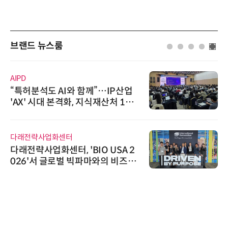
브랜드 뉴스룸
슈퍼솔루
허분석도 AI와 함께”…IP산업
슈퍼솔루션
' 시대 본격화, 지식재산처 1호
oolin
 IP데이터분석사 탄생
전략사업화센터
인아그룹
략사업화센터, 'BIO USA 2
'자동화
6'서 글로벌 빅파마와의 비즈니
인아그룹
미팅 지원…K-바이오 해외 진출
어 개최
보 확보
노보센스
노보센스
난제 극