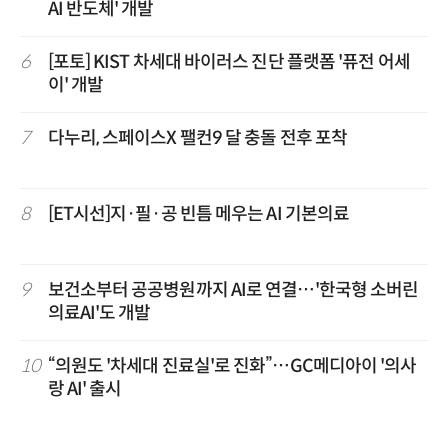
AI 반도체' 개발
6
[포토] KIST 차세대 바이러스 진단 플랫폼 '퓨전 어세
이' 개발
7
다누리, 스페이스X 팰컨9 달 충돌 전후 포착
8
[ET시선]지·필·공 빈틈 메우는 AI 기본의료
9
보건소부터 공공병원까지 AI로 연결…'한국형 소버린
의료AI'도 개발
10
“의원도 '차세대 진료실'로 진화”…GC메디아이 '의사
랑 AI' 출시