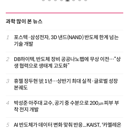
과학 많이 본 뉴스
1
포스텍·삼성전자, 3D 낸드(NAND) 반도체 한계 넘는
기술 개발
2
DB하이텍, 반도체 장비 공공나노팹에 무상 이전…“상
생 협력으로 생태계 고도화”
3
휴젤 장두현 號 1년…상반기 최대 실적·글로벌 성장
본궤도
4
박성준 아주대 교수, 공기 중 수분으로 200㎛ 피부 부
착 전지 개발
5
AI 반도체가 데이터 변화 맞춰 반응...KAIST, '카멜레온