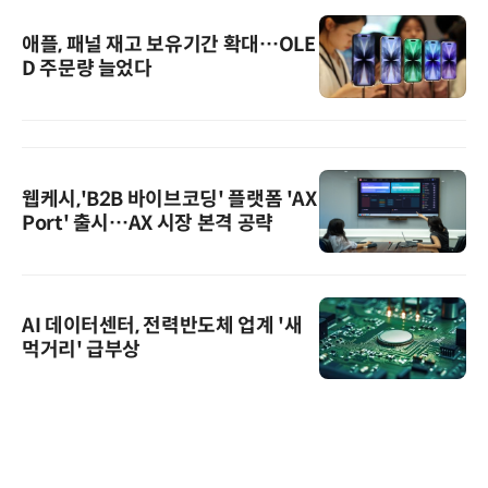
애플, 패널 재고 보유기간 확대…OLE
D 주문량 늘었다
웹케시,'B2B 바이브코딩' 플랫폼 'AX
Port' 출시…AX 시장 본격 공략
AI 데이터센터, 전력반도체 업계 '새
먹거리' 급부상