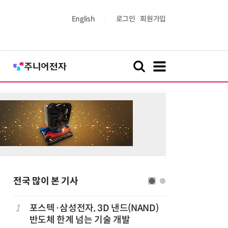
English
로그인
회원가입
전국 많이 본 기사
1
포스텍·삼성전자, 3D 낸드(NAND)
6
태풍 소멸
반도체 한계 넘는 기술 개발
급 폭염'