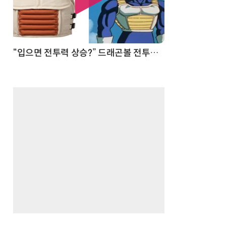
 순간
“입으면 전투력 상승?” 드래곤볼 전투복 닮은 중량조끼