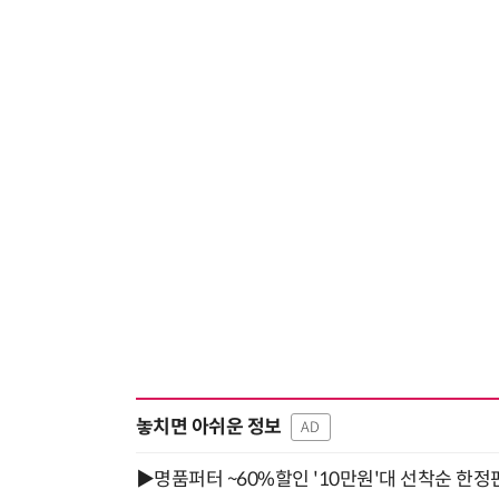
놓치면 아쉬운 정보
AD
▶명품퍼터 ~60%할인 '10만원'대 선착순 한정