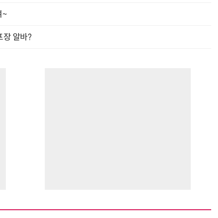
여~
프장 알바?