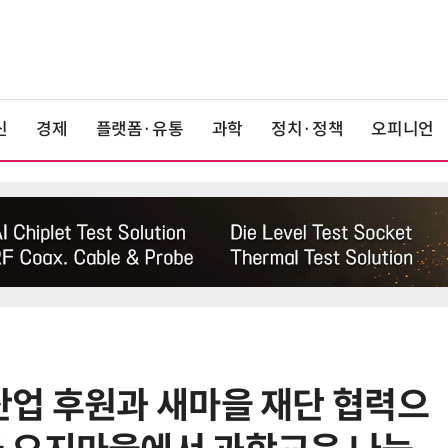
신
경제
플랫폼·유통
과학
정치·정책
오피니언
업 후원과 새마을 재단 협력으
6
태풍 소멸 뒤 더 뜨거워진다…'재난
급 폭염' 장기화