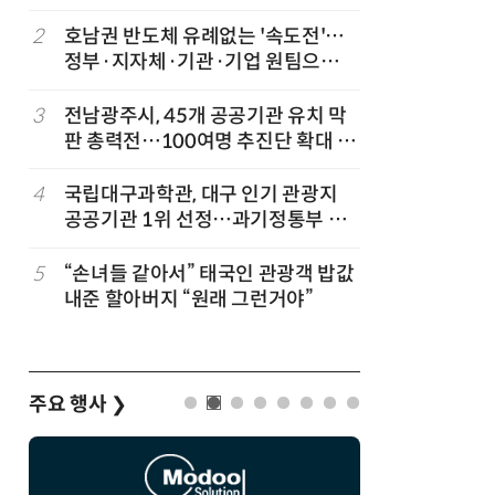
2
호남권 반도체 유례없는 '속도전'…
7
KIST,
정부·지자체·기관·기업 원팀으로
빛 신호 한
'2030년 6월 양산' 목표
칩' 구현
3
전남광주시, 45개 공공기관 유치 막
8
전남광주시
판 총력전…100여명 추진단 확대 개
긴급 점
편
4
국립대구과학관, 대구 인기 관광지
9
“포항을 
공공기관 1위 선정…과기정통부 기
로”…포항T
타공공기관 경영평가 'A등급(우수)'
로벌 협력
겹경사
5
“손녀들 같아서” 태국인 관광객 밥값
10
[르포]아
내준 할아버지 “원래 그런거야”
경 다루며
제공 '주
주요 행사
❯