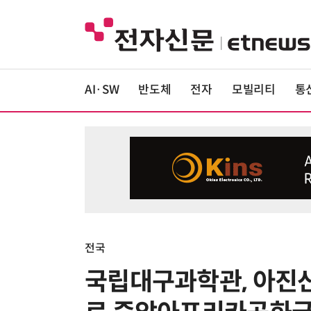
AI·SW
반도체
전자
모빌리티
통
전국
국립대구과학관, 아진산