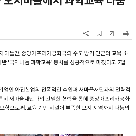
 오지마을에서 과학교육 나눔
7
KIST, 기존 반도체 공정으로 전기·
빛 신호 한 번에 읽는 '광반도체 BCI
칩' 구현
8
전남광주시, '반도체 클러스터 지정'
긴급 점검회의…전방위 총력전
지 이틀간, 중앙아프리카공화국의 수도 방기 인근의 교육 소
9
“포항을 '제조 AX' 글로벌 거점으
로”…포항TP, 한·중 '피지컬 AI' 글
기반 '국제나눔 과학교육' 봉사를 성공적으로 마쳤다고 7일
로벌 협력 속도
10
[르포]아이들이 직접 첨단 전자현미
경 다루며 과학원리 체득...과학체험
제공 '주니어닥터' 현장
 기업인 아진산업의 전폭적인 후원과 새마을재단과의 전략적
. 특히 새마을재단과의 긴밀한 협력을 통해 중앙아프리카공화
확보함으로써, 교육 기반 시설이 부족한 오지 지역까지 나눔의