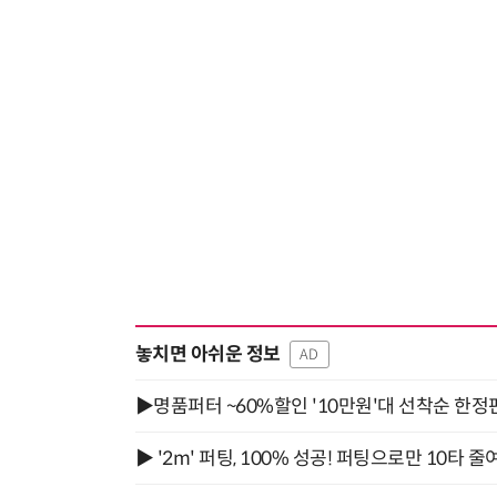
놓치면 아쉬운 정보
AD
▶명품퍼터 ~60%할인 '10만원'대 선착순 한정
▶ '2m' 퍼팅, 100% 성공! 퍼팅으로만 10타 줄