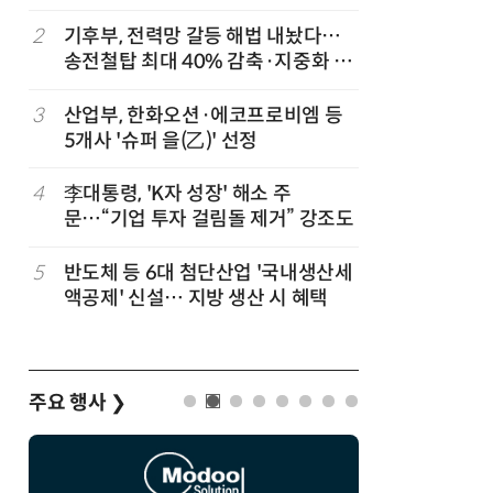
2
기후부, 전력망 갈등 해법 내놨다…
7
정점식 “
송전철탑 최대 40% 감축·지중화 확
런…李 대
대
3
산업부, 한화오션·에코프로비엠 등
8
[하반기 
5개사 '슈퍼 을(乙)' 선정
메가프로
보기금' 
4
李대통령, 'K자 성장' 해소 주
9
돌려차기 
문…“기업 투자 걸림돌 제거” 강조도
기 한번 
5
반도체 등 6대 첨단산업 '국내생산세
10
성균관대
액공제' 신설… 지방 생산 시 혜택
수, 차세
적 출판사
주요 행사
❯