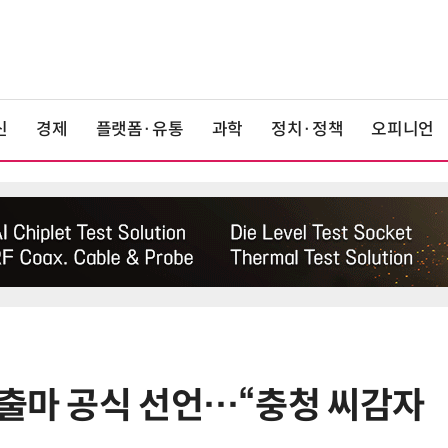
신
경제
플랫폼·유통
과학
정치·정책
오피니언
 출마 공식 선언…“충청 씨감자
6
최저임금 1만700원 최종 확정…노
동계·소상공인 이의 모두 기각