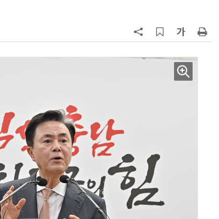
7
정점식 “김용범 이미 한국경제 빌
런…李 대통령, 경질 결단해야”
8
[하반기 업무보고]산업부, 1600조
메가프로젝트 속도전…'산업자원안
보기금' 신설해 공급망 사수
9
돌려차기 피해자 불러 놓고 “돌려차
기 한번 해라”…선 넘은 친한계
10
성균관대 김기강 센터장·이영희 교
수, 차세대 반도체 분야 전문서 세계
적 출판사서 발간