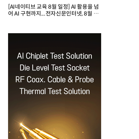
[AI네이티브 교육 8월 일정] AI 활용을 넘
어 AI 구현까지...전자신문인터넷, 8월 실
전 교육·워크숍 개최 발행일 : 2026-07-
23 10:46