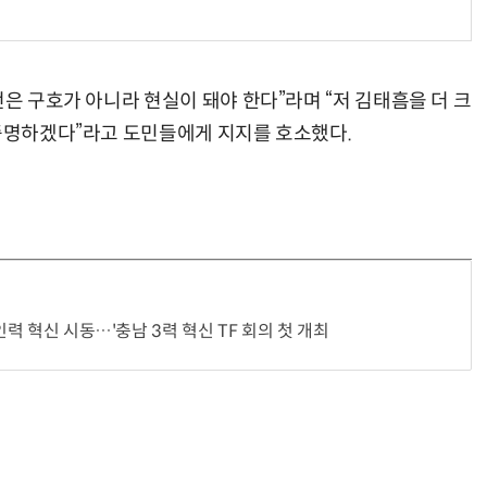
전은 구호가 아니라 현실이 돼야 한다”라며 “저 김태흠을 더 크
“계속 쫓아왔다”…도망치던 우크라 민간인 공격한 러 자폭 드론
진정한 우정?…친구 구하려다 둘 다 의자 틈에 목이 낀
 증명하겠다”라고 도민들에게 지지를 호소했다.
인력 혁신 시동…'충남 3력 혁신 TF 회의 첫 개최