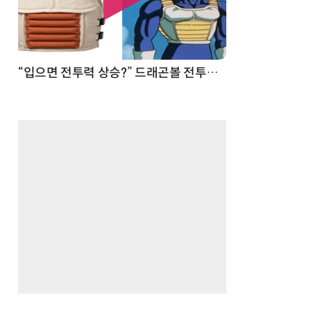
 순간
“입으면 전투력 상승?” 드래곤볼 전투복 닮은 중량조끼