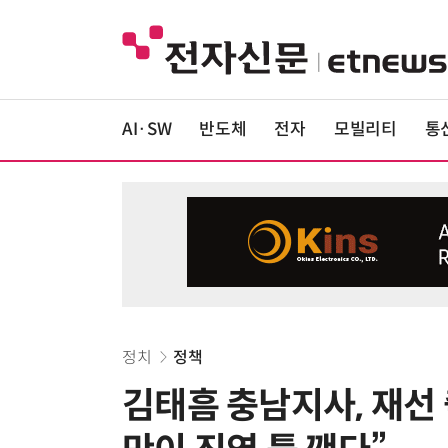
AI·SW
반도체
전자
모빌리티
통
정치
정책
김태흠 충남지사, 재선