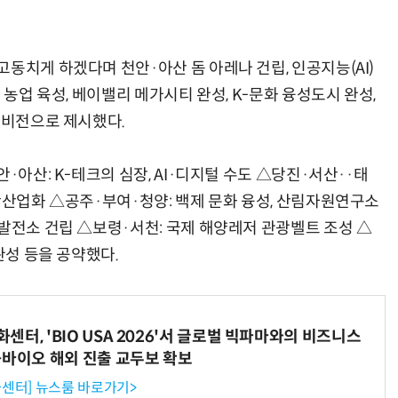
동치게 하겠다며 천안·아산 돔 아레나 건립, 인공지능(AI)
 농업 육성, 베이밸리 메가시티 완성, K-문화 융성도시 완성,
 비전으로 제시했다.
·아산: K-테크의 심장, AI·디지털 수도 △당진·서산··태
단산업화 △공주·부여·청양: 백제 문화 융성, 산림자원연구소
수발전소 건립 △보령·서천: 국제 해양레저 관광벨트 조성 △
완성 등을 공약했다.
터, 'BIO USA 2026'서 글로벌 빅파마와의 비즈니스
-바이오 해외 진출 교두보 확보
센터] 뉴스룸 바로가기>