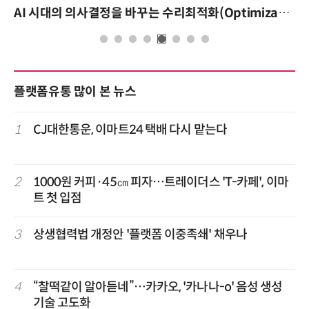
AI 시대의 의사결정을 바꾸는 수리최적화(Optimization): 실제 산업 적용 사례와 활용 전략
플랫폼유통 많이 본 뉴스
1
CJ대한통운, 이마트24 택배 다시 맡는다
2
1000원 커피·45㎝ 피자…트레이더스 'T-카페', 이마
트 첫 입점
3
상생협력법 개정안 '플랫폼 이중족쇄' 채우나
4
“찰떡같이 알아듣네”…카카오, '카나나-o' 음성 생성
기술 고도화