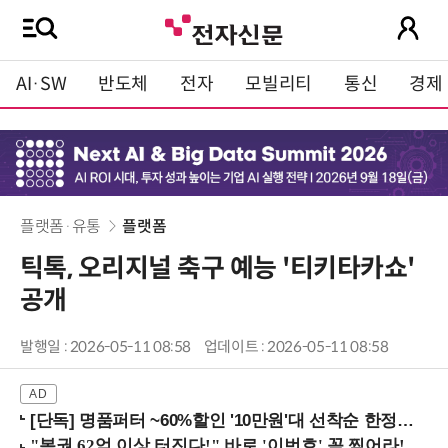
AI·SW
반도체
전자
모빌리티
통신
경제
플랫폼·유통
플랫폼
틱톡, 오리지널 축구 예능 '티키타카쇼'
공개
발행일 : 2026-05-11 08:58
업데이트 : 2026-05-11 08:58
[단독] 명품퍼터 ~60%할인 '10만원'대 선착순 한정판매!