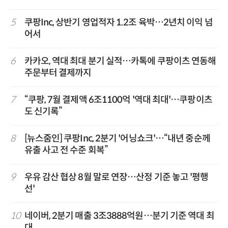
5
쿠팡Inc, 상반기 영업적자 1.2조 육박…2년치 이익 넘
어서
6
카카오, 역대 최대 분기 실적…카톡에 쿠팡이츠 연동해
주문부터 결제까지
7
“쿠팡, 7월 결제액 6조1100억 '역대 최대'…쿠팡이츠
도 신기록”
8
[뉴스줌인] 쿠팡Inc, 2분기 '어닝쇼크'…“내년 중순께
유출 사고 전 수준 회복”
9
우유 감산 협상 8월 말로 연장…산정 기준 놓고 '평행
선'
10
네이버, 2분기 매출 3조3888억원…분기 기준 역대 최
대