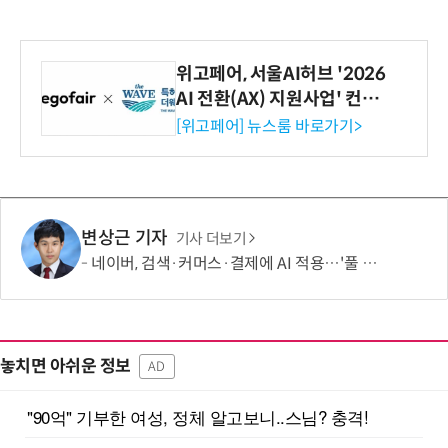
위고페어, 서울AI허브 '2026
AI 전환(AX) 지원사업' 컨소
시엄 선정
[위고페어] 뉴스룸 바로가기>
변상근 기자
기사 더보기
네이버, 검색·커머스·결제에 AI 적용…'풀 퍼널' 수익화 강화
놓치면 아쉬운 정보
AD