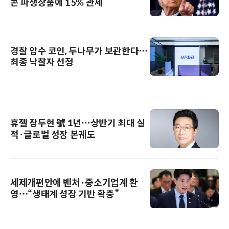
콘 파생상품에 15% 관세
경찰 압수 코인, 두나무가 보관한다…
최종 낙찰자 선정
휴젤 장두현 號 1년…상반기 최대 실
적·글로벌 성장 본궤도
세제개편안에 벤처·중소기업계 환
영…“생태계 성장 기반 확충”