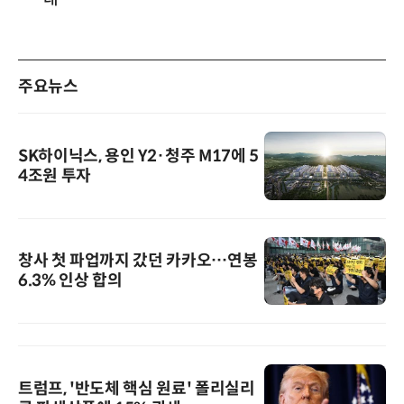
주요뉴스
SK하이닉스, 용인 Y2·청주 M17에 5
4조원 투자
창사 첫 파업까지 갔던 카카오…연봉
6.3% 인상 합의
트럼프, '반도체 핵심 원료' 폴리실리