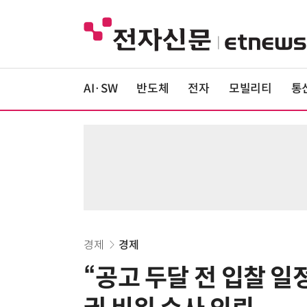
AI·SW
반도체
전자
모빌리티
통
경제
경제
“공고 두달 전 입찰 일