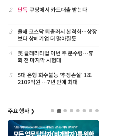
구성
럽
2
단독
쿠팡에서 카드대출 받는다
7
'게이밍위
서 TV·모
3
올해 코스닥 퇴출러시 본격화…상장
8
LG 엑사
보다 상폐기업 더 많아질듯
대기업과 
4
美 클래리티법 이번 주 분수령…휴
9
500조 
회 전 마지막 시험대
테크…AI
5
5대 은행 회수불능 '추정손실' 1조
10
코스피 급
2109억원 …7년 만에 최대
주요 행사
❯