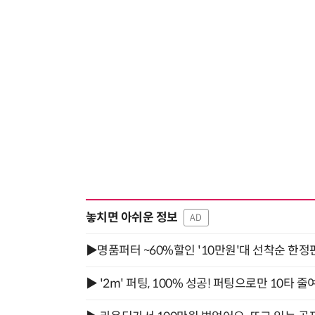
놓치면 아쉬운 정보
AD
▶명품퍼터 ~60%할인 '10만원'대 선착순 한정
▶ '2m' 퍼팅, 100% 성공! 퍼팅으로만 10타 줄