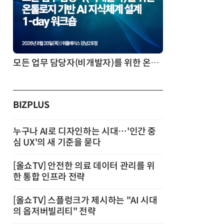
모든 업무 담당자(비개발자)를 위한 온톨로지 기반 AI 지식체계 설계 1-day 워크숍
BIZPLUS
누구나 AI로 디자인하는 시대…'인간 중
심 UX'의 새 기준을 묻다
[올쇼TV] 안전한 의료 데이터 관리를 위
한 통합 인프라 전략
[올쇼TV] 스플렁크가 제시하는 "AI 시대
의 옵저버빌리티" 전략