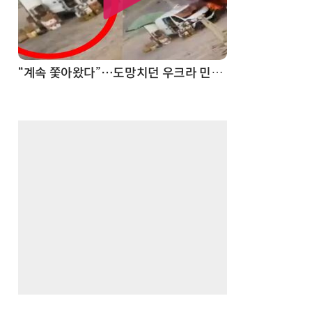
“계속 쫓아왔다”…도망치던 우크라 민간인 공격한 러 자폭 드론