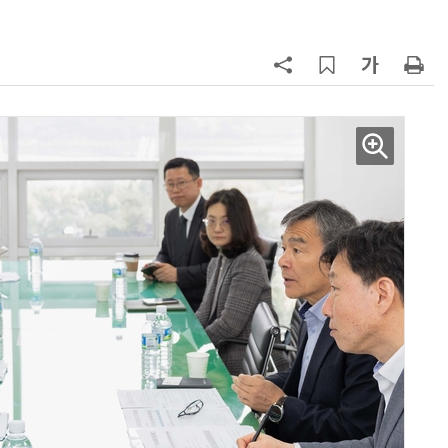
구성
7
'게이밍위크' 삼성전자-LG전자 유
서 TV·모니터 '大戰'
8
LG 엑사원, 中企 제조현장 '전파'…
대기업과 협력사 AI 상생 시동
9
500조 퇴직연금 시장 노리는 RA 핀
테크…AI 연금운용 경쟁 본격화
10
코스피 급등에 매수 사이드카 발동