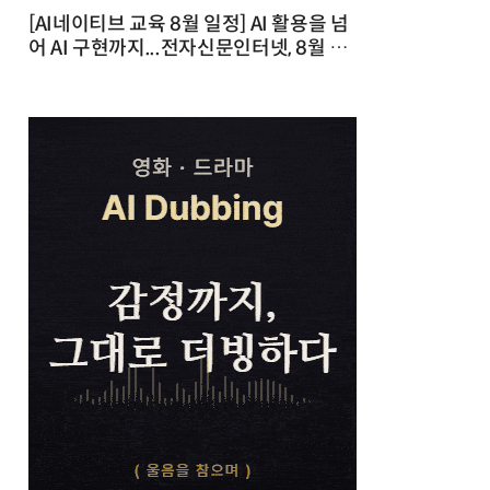
[AI네이티브 교육 8월 일정] AI 활용을 넘
어 AI 구현까지...전자신문인터넷, 8월 실
전 교육·워크숍 개최 발행일 : 2026-07-
23 10:46