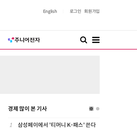
English
로그인
회원가입
경제 많이 본 기사
1
삼성페이에서 '티머니 K-패스' 쓴다
6
단독
보험
는다…'보