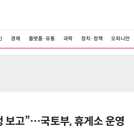
신
경제
플랫폼·유통
과학
정치·정책
오피니언
정 보고”…국토부, 휴게소 운영
6
단독
보험 소비자 개인정보 유출 막
는다…'보험·GA 정보보호 협의체'