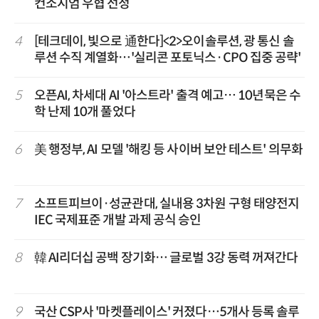
컨소시엄 우협 선정
4
[테크데이, 빛으로 通한다]<2>오이솔루션, 광 통신 솔
루션 수직 계열화…'실리콘 포토닉스·CPO 집중 공략'
5
오픈AI, 차세대 AI '아스트라' 출격 예고… 10년묵은 수
학 난제 10개 풀었다
6
美 행정부, AI 모델 '해킹 등 사이버 보안 테스트' 의무화
7
소프트피브이·성균관대, 실내용 3차원 구형 태양전지
IEC 국제표준 개발 과제 공식 승인
8
韓 AI리더십 공백 장기화… 글로벌 3강 동력 꺼져간다
9
국산 CSP사 '마켓플레이스' 커졌다…5개사 등록 솔루