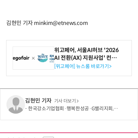
김현민 기자 minkim@etnews.com
위고페어, 서울AI허브 '2026
AI 전환(AX) 지원사업' 컨소
시엄 선정
[위고페어] 뉴스룸 바로가기>
김현민 기자
기사 더보기
한국강소기업협회·행복한성공·G밸리지회, 중소기업 성장 및 AI·AX 경영혁신 확산 위한 업무협약