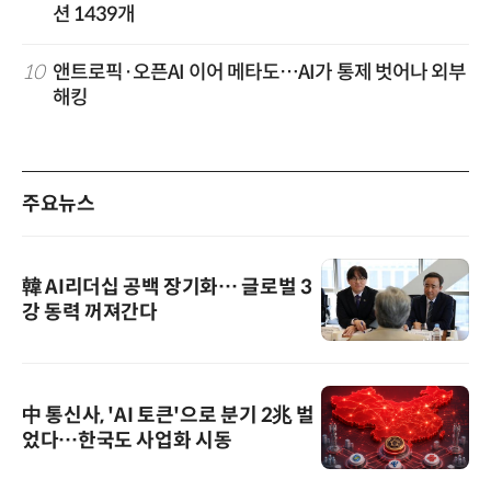
션 1439개
10
앤트로픽·오픈AI 이어 메타도…AI가 통제 벗어나 외부
해킹
주요뉴스
韓 AI리더십 공백 장기화… 글로벌 3
강 동력 꺼져간다
中 통신사, 'AI 토큰'으로 분기 2兆 벌
었다…한국도 사업화 시동