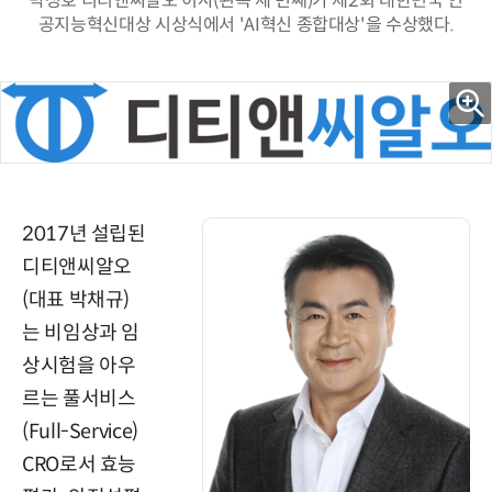
박성호 디티앤씨알오 이사(왼쪽 세 번째)가 제2회 대한민국 인
공지능혁신대상 시상식에서 'AI혁신 종합대상'을 수상했다.
2017년 설립된
디티앤씨알오
(대표 박채규)
는 비임상과 임
상시험을 아우
르는 풀서비스
(Full-Service)
CRO로서 효능