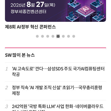
제8회 AI정부 혁신 콘퍼런스
SW 많이 본 뉴스
1
'AI 고속도로' 깐다…삼성SDS 주도 국가AI컴퓨팅센터
착공
2
정부 직속 'AI 개발 조직 신설' 초읽기…국무총리훈령
제정
3
242억원 '국방 특화 LLM' 사업 한화·네이버클라우드