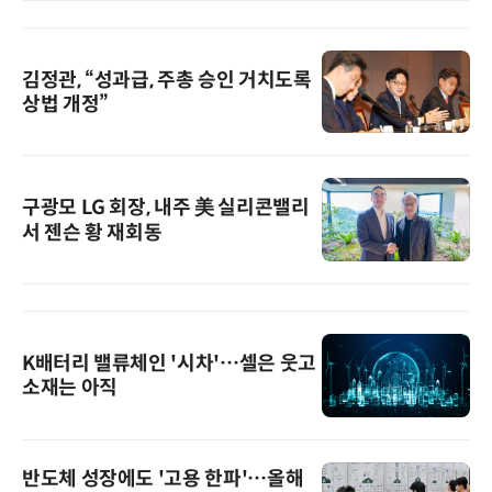
김정관, “성과급, 주총 승인 거치도록
상법 개정”
구광모 LG 회장, 내주 美 실리콘밸리
서 젠슨 황 재회동
K배터리 밸류체인 '시차'…셀은 웃고
소재는 아직
반도체 성장에도 '고용 한파'…올해