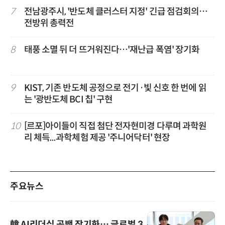
7
전남광주시, '반도체 클러스터 지정' 긴급 점검회의…
전방위 총력전
8
태풍 소멸 뒤 더 뜨거워진다…'재난급 폭염' 장기화
9
KIST, 기존 반도체 공정으로 전기·빛 신호 한 번에 읽
는 '광반도체 BCI 칩' 구현
10
[르포]아이들이 직접 첨단 전자현미경 다루며 과학원
리 체득...과학체험 제공 '주니어닥터' 현장
주요뉴스
韓 AI리더십 공백 장기화… 글로벌 3