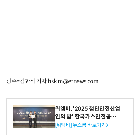
광주=김한식 기자 hskim@etnews.com
위엠비, '2025 첨단안전산업
인의 밤' 한국가스안전공사
사장상 수상
[위엠비] 뉴스룸 바로가기>