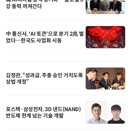
강 동력 꺼져간다
中 통신사, 'AI 토큰'으로 분기 2兆 벌
었다…한국도 사업화 시동
김정관, “성과급, 주총 승인 거치도록
상법 개정”
포스텍·삼성전자, 3D 낸드(NAND)
반도체 한계 넘는 기술 개발