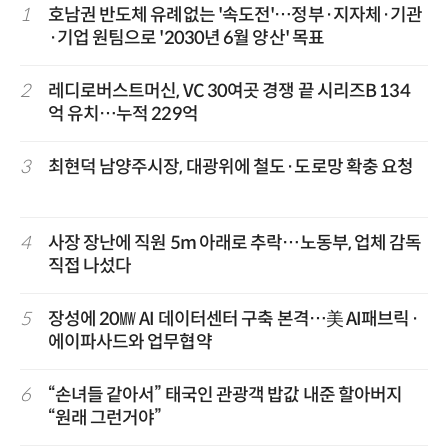
1
호남권 반도체 유례없는 '속도전'…정부·지자체·기관
·기업 원팀으로 '2030년 6월 양산' 목표
2
레디로버스트머신, VC 30여곳 경쟁 끝 시리즈B 134
억 유치…누적 229억
3
최현덕 남양주시장, 대광위에 철도·도로망 확충 요청
4
사장 장난에 직원 5m 아래로 추락…노동부, 업체 감독
직접 나섰다
5
장성에 20㎿ AI 데이터센터 구축 본격…美 AI패브릭·
에이파사드와 업무협약
6
“손녀들 같아서” 태국인 관광객 밥값 내준 할아버지
“원래 그런거야”