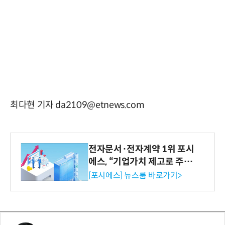
최다현 기자 da2109@etnews.com
전자문서·전자계약 1위 포시
에스, “기업가치 제고로 주주
환원 강화” 계획 공시
[포시에스] 뉴스룸 바로가기>