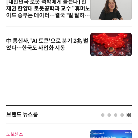
[대한민국 로봇 석학에게 듣는다] 한
재권 한양대 로봇공학과 교수 “휴머노
이드 승부는 데이터…결국 '일 잘하는
로봇'이 시장을 지배한다”
中 통신사, 'AI 토큰'으로 분기 2兆 벌
었다…한국도 사업화 시동
브랜드 뉴스룸
노보센스