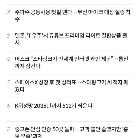
2
주파수 공동사용 첫발 뗀다…무선 마이크 대상 실증 착
수
3
멜론, 'T 우주'서 유튜브 프리미엄 라이트 결합상품 출
시
4
머스크 “스타링크가 전세계 인터넷 과반 제공”…통신
까지 삼킨다
5
스페이스X 상장 후 첫 성적표…스타링크가 AI 적자 메
웠다
6
K위성망 2035년까지 512기 띄운다
7
중고폰 안심 인증 50곳 돌파…고객 불안 줄였지만 '홍
보 부족' 과제