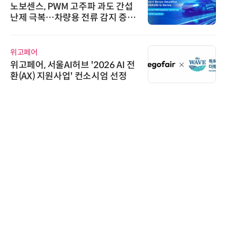
노보센스, PWM 고주파 과도 간섭
난제 극복…차량용 전류 감지 증폭
기
위고페어
위고페어, 서울AI허브 '2026 AI 전
환(AX) 지원사업' 컨소시엄 선정