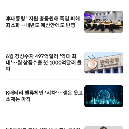
李대통령 “자원 총동원해 폭염 피해
최소화…내년도 예산안에도 반영”
6월 경상수지 497억달러 '역대 최
대'…월 상품수출 첫 1000억달러 돌
파
K배터리 밸류체인 '시차'…셀은 웃고
소재는 아직