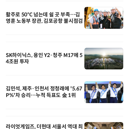
활주로 50℃ 넘는데 쉴 곳 부족…김
영훈 노동부 장관, 김포공항 불시점검
SK하이닉스, 용인 Y2·청주 M17에 5
4조원 투자
김민석, 제주·인천서 정청래에 '5.67
P%'차 승리…누적 득표도 金 1위
라이엇게임즈, 더현대 서울서 역대 최