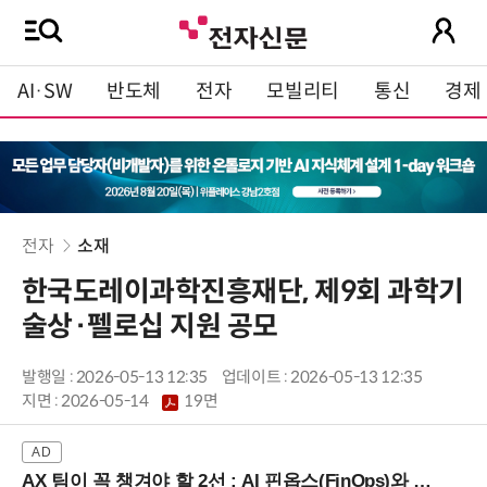
AI·SW
반도체
전자
모빌리티
통신
경제
전자
소재
한국도레이과학진흥재단, 제9회 과학기
술상·펠로십 지원 공모
발행일 : 2026-05-13 12:35
업데이트 : 2026-05-13 12:35
지면 :
2026-05-14
19면
AX 팀이 꼭 챙겨야 할 2선 : AI 핀옵스(FinOps)와 토큰 거버넌스 (8/21 잠실역)