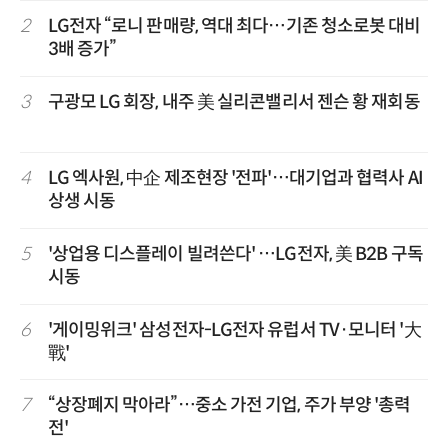
2
LG전자 “로니 판매량, 역대 최다…기존 청소로봇 대비
3배 증가”
3
구광모 LG 회장, 내주 美 실리콘밸리서 젠슨 황 재회동
4
LG 엑사원, 中企 제조현장 '전파'…대기업과 협력사 AI
상생 시동
5
'상업용 디스플레이 빌려쓴다' …LG전자, 美 B2B 구독
시동
6
'게이밍위크' 삼성전자-LG전자 유럽서 TV·모니터 '大
戰'
7
“상장폐지 막아라”…중소 가전 기업, 주가 부양 '총력
전'