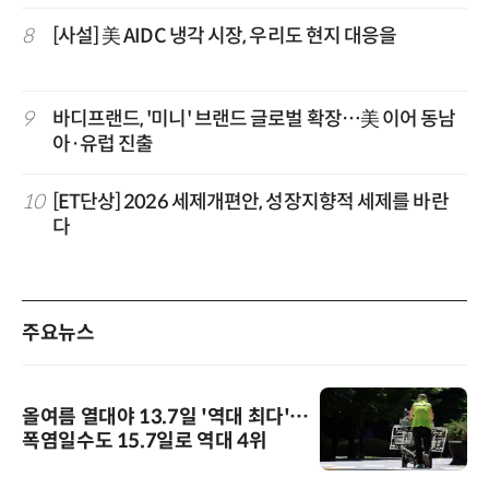
8
[사설] 美 AIDC 냉각 시장, 우리도 현지 대응을
9
바디프랜드, '미니' 브랜드 글로벌 확장…美 이어 동남
아·유럽 진출
10
[ET단상] 2026 세제개편안, 성장지향적 세제를 바란
다
주요뉴스
올여름 열대야 13.7일 '역대 최다'…
폭염일수도 15.7일로 역대 4위