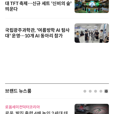
대 TFT 축제…신규 세트 '신비의 숲'
띄운다
국립광주과학관, '여름방학 AI 탐사
대' 운영…10개 AI 동아리 참가
브랜드 뉴스룸
로옴세미컨덕터코리아
로옴, 발진 출력 4배 높인 2세대 테